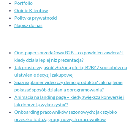
Portfolio
Opinie Klientów
Polityka prywatności
Napisz do nas
Ostatnie posty
One-pager sprzedażowy B2B – co powinien zawierać i
kiedy działa lepiej niż prezentacja?
Jak prosto wyjaśnić złożoną ofertę B2B? 7 sposobów na
ułatwienie decyzji zakupowej
SaaS explainer video czy demo produktu? Jak najlepiej
pokazać sposób działania oprogramowania?
Animacja na landing page – kiedy zwiększa konwersję i
jak dobrze ją wykorzystać?
Onboarding pracowników sezonowych: jak szybko
przeszkolić dużą grupę nowych pracowników
Kontakt