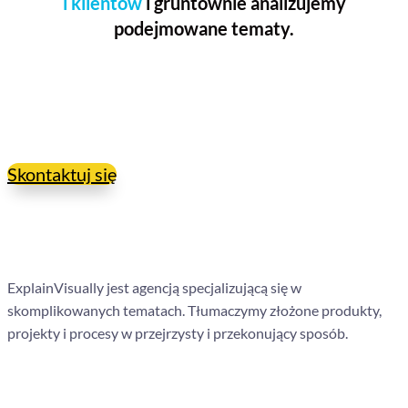
i klientów
i gruntownie analizujemy
podejmowane tematy.
Chcesz dostać szczegóły ofety i dowiedzieć się, jak
możemy Ci pomóc?
Skontaktuj się
ExplainVisually jest agencją specjalizującą się w
skomplikowanych tematach. Tłumaczymy złożone produkty,
projekty i procesy w przejrzysty i przekonujący sposób.
Nawigacja