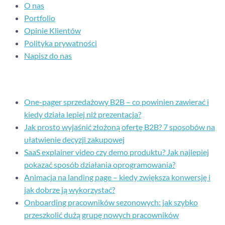
O nas
Portfolio
Opinie Klientów
Polityka prywatności
Napisz do nas
Ostatnie posty
One-pager sprzedażowy B2B – co powinien zawierać i
kiedy działa lepiej niż prezentacja?
Jak prosto wyjaśnić złożoną ofertę B2B? 7 sposobów na
ułatwienie decyzji zakupowej
SaaS explainer video czy demo produktu? Jak najlepiej
pokazać sposób działania oprogramowania?
Animacja na landing page – kiedy zwiększa konwersję i
jak dobrze ją wykorzystać?
Onboarding pracowników sezonowych: jak szybko
przeszkolić dużą grupę nowych pracowników