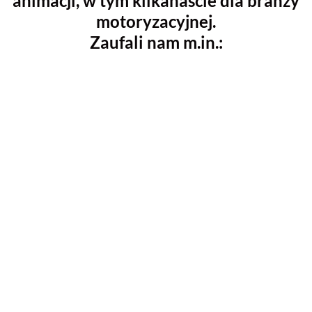
animacji, w tym kilkanaście dla branży
motoryzacyjnej.
Zaufali nam m.in.:
VanKing
Animacja pokazuje, jak zmienił się rynek części
zamiennych samochodów na przestrzeni lat i
dlaczego warto postawić na części do vanów i
samochodów dostawczych.
Kolorystyka video jest minimalistyczna i