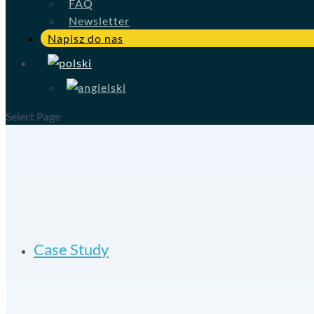
FAQ
Newsletter
Napisz do nas
Select Page
Case Study