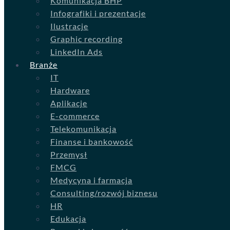
Komunikacja BHP
Infografiki i prezentacje
Ilustracje
Graphic recording
LinkedIn Ads
Branże
IT
Hardware
Aplikacje
E-commerce
Telekomunikacja
Finanse i bankowość
Przemysł
FMCG
Medycyna i farmacja
Consulting/rozwój biznesu
HR
Edukacja