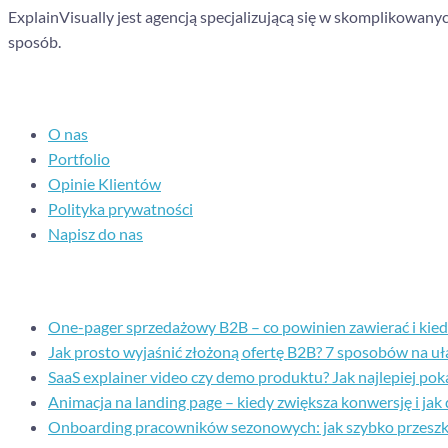
ExplainVisually jest agencją specjalizującą się w skomplikowany
sposób.
Nawigacja
O nas
Portfolio
Opinie Klientów
Polityka prywatności
Napisz do nas
Ostatnie posty
One-pager sprzedażowy B2B – co powinien zawierać i kiedy 
Jak prosto wyjaśnić złożoną ofertę B2B? 7 sposobów na uł
SaaS explainer video czy demo produktu? Jak najlepiej p
Animacja na landing page – kiedy zwiększa konwersję i jak
Onboarding pracowników sezonowych: jak szybko przesz