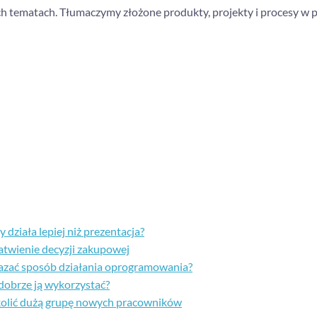
ch tematach. Tłumaczymy złożone produkty, projekty i procesy w p
działa lepiej niż prezentacja?
atwienie decyzji zakupowej
okazać sposób działania oprogramowania?
 dobrze ją wykorzystać?
kolić dużą grupę nowych pracowników