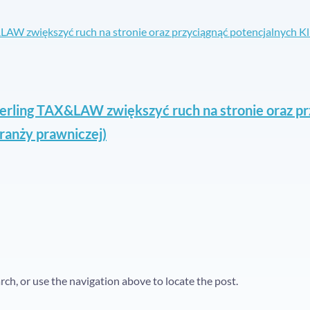
erling TAX&LAW zwiększyć ruch na stronie oraz pr
branży prawniczej)
ch, or use the navigation above to locate the post.