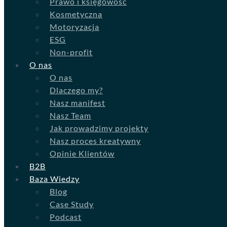
Prawo i księgowość
Kosmetyczna
Motoryzacja
ESG
Non-profit
O nas
O nas
Dlaczego my?
Nasz manifest
Nasz Team
Jak prowadzimy projekty
Nasz proces kreatywny
Opinie Klientów
B2B
Baza Wiedzy
Blog
Case Study
Podcast