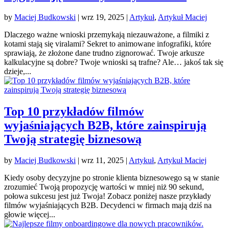
by
Maciej Budkowski
|
wrz 19, 2025
|
Artykuł
,
Artykuł Maciej
Dlaczego ważne wnioski przemykają niezauważone, a filmiki z
kotami stają się viralami? Sekret to animowane infografiki, które
sprawiają, że złożone dane trudno zignorować. Twoje arkusze
kalkulacyjne są dobre? Twoje wnioski są trafne? Ale… jakoś tak się
dzieje,...
Top 10 przykładów filmów
wyjaśniających B2B, które zainspirują
Twoją strategię biznesową
by
Maciej Budkowski
|
wrz 11, 2025
|
Artykuł
,
Artykuł Maciej
Kiedy osoby decyzyjne po stronie klienta biznesowego są w stanie
zrozumieć Twoją propozycję wartości w mniej niż 90 sekund,
połowa sukcesu jest już Twoja! Zobacz poniżej nasze przykłady
filmów wyjaśniających B2B. Decydenci w firmach mają dziś na
głowie więcej...