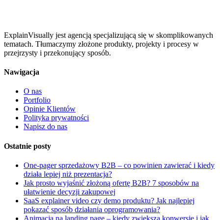
ExplainVisually jest agencją specjalizującą się w skomplikowanych
tematach. Tłumaczymy złożone produkty, projekty i procesy w
przejrzysty i przekonujący sposób.
Nawigacja
O nas
Portfolio
Opinie Klientów
Polityka prywatności
Napisz do nas
Ostatnie posty
One-pager sprzedażowy B2B – co powinien zawierać i kiedy
działa lepiej niż prezentacja?
Jak prosto wyjaśnić złożoną ofertę B2B? 7 sposobów na
ułatwienie decyzji zakupowej
SaaS explainer video czy demo produktu? Jak najlepiej
pokazać sposób działania oprogramowania?
Animacja na landing page – kiedy zwiększa konwersję i jak