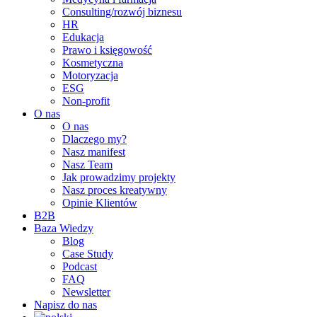
Consulting/rozwój biznesu
HR
Edukacja
Prawo i księgowość
Kosmetyczna
Motoryzacja
ESG
Non-profit
O nas
O nas
Dlaczego my?
Nasz manifest
Nasz Team
Jak prowadzimy projekty
Nasz proces kreatywny
Opinie Klientów
B2B
Baza Wiedzy
Blog
Case Study
Podcast
FAQ
Newsletter
Napisz do nas