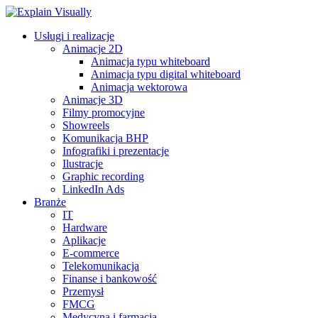
Usługi i realizacje
Animacje 2D
Animacja typu whiteboard
Animacja typu digital whiteboard
Animacja wektorowa
Animacje 3D
Filmy promocyjne
Showreels
Komunikacja BHP
Infografiki i prezentacje
Ilustracje
Graphic recording
LinkedIn Ads
Branże
IT
Hardware
Aplikacje
E-commerce
Telekomunikacja
Finanse i bankowość
Przemysł
FMCG
Medycyna i farmacja