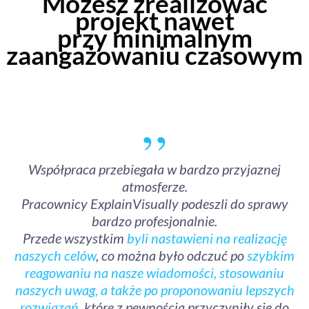
Możesz zrealizować
projekt nawet
przy minimalnym
zaangażowaniu czasowym
,,
Współpraca przebiegała w bardzo przyjaznej
atmosferze.
Pracownicy ExplainVisually podeszli do sprawy
bardzo profesjonalnie.
Przede wszystkim
byli nastawieni na realizację
naszych celów
, co można było odczuć po
szybkim
reagowaniu na nasze wiadomości, stosowaniu
naszych uwag, a także po proponowaniu lepszych
rozwiązań
, które z pewnością przyczyniły się do