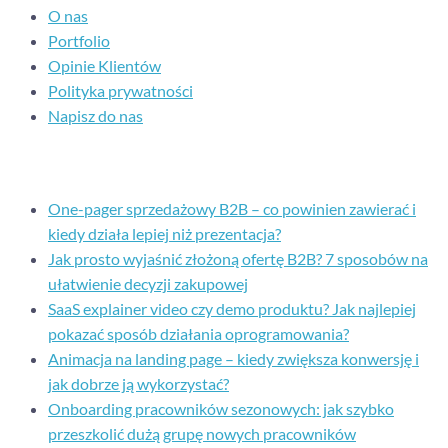
O nas
Portfolio
Opinie Klientów
Polityka prywatności
Napisz do nas
Ostatnie posty
One-pager sprzedażowy B2B – co powinien zawierać i
kiedy działa lepiej niż prezentacja?
Jak prosto wyjaśnić złożoną ofertę B2B? 7 sposobów na
ułatwienie decyzji zakupowej
SaaS explainer video czy demo produktu? Jak najlepiej
pokazać sposób działania oprogramowania?
Animacja na landing page – kiedy zwiększa konwersję i
jak dobrze ją wykorzystać?
Onboarding pracowników sezonowych: jak szybko
przeszkolić dużą grupę nowych pracowników