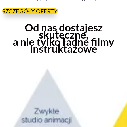
SZCZEGÓŁY OFERTY
Od nas dostajesz
skuteczne,
a nie tylko ładne filmy
instruktażowe