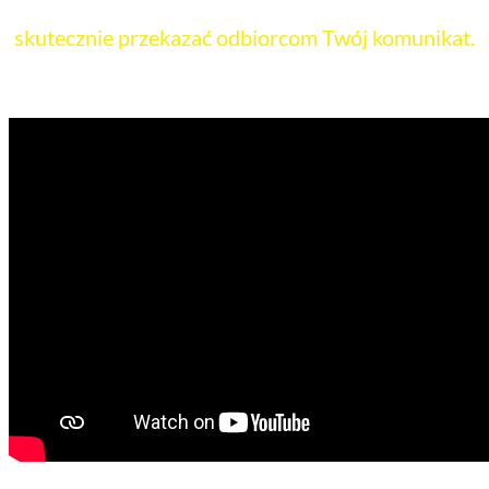
angażują już od pierwszych sekund, co powala
skutecznie przekazać
odbiorcom Twój komunikat
.
Film instruktażowy na temat BHP, który przygotowaliśmy dla PepsiCo: