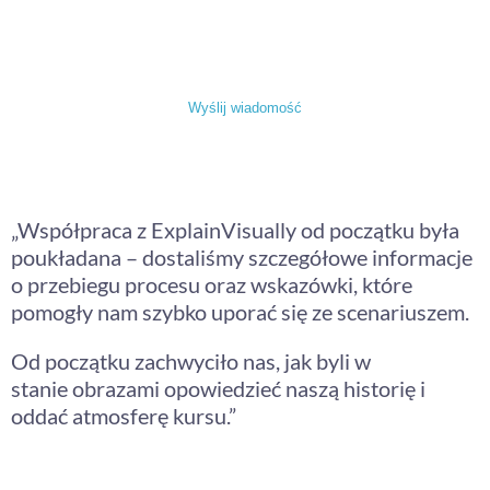
Warszawa, KRS: 0001052300, NIP: 5273070841,
REGON: 526114096
Wyślij wiadomość
Klienci o nas:
„Współpraca z ExplainVisually od początku była
poukładana – dostaliśmy szczegółowe informacje
o przebiegu procesu oraz wskazówki, które
pomogły nam szybko uporać się ze scenariuszem.
Od początku zachwyciło nas, jak byli w
stanie obrazami opowiedzieć naszą historię i
oddać atmosferę kursu.”