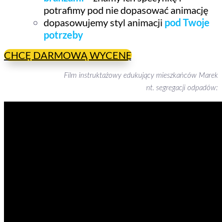
potrafimy pod nie dopasować animację
dopasowujemy styl animacji
pod Twoje
potrzeby
CHCĘ DARMOWĄ WYCENĘ
Film instruktażowy edukujący mieszkańców Marek
nt. segregacji odpadów: