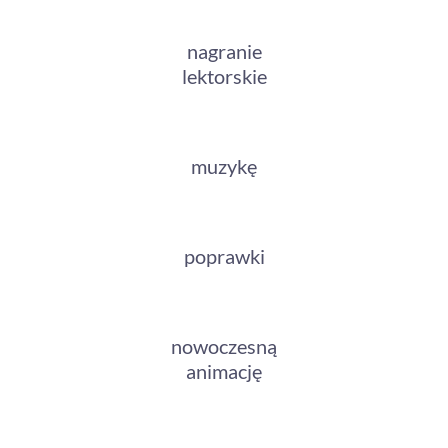
nagranie
lektorskie
muzykę
poprawki
nowoczesną
animację
Twoje cele biznesowe są