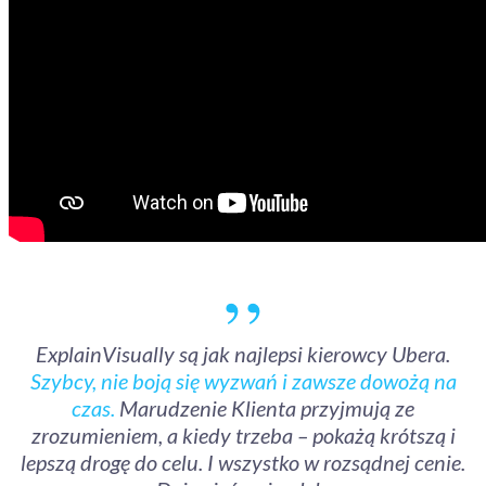
,,
ExplainVisually są jak najlepsi kierowcy Ubera.
Szybcy, nie boją się wyzwań i zawsze dowożą na
czas.
Marudzenie Klienta przyjmują ze
zrozumieniem, a kiedy trzeba – pokażą krótszą i
lepszą drogę do celu. I wszystko w rozsądnej cenie.