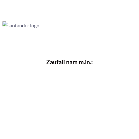
Zaufali nam m.in.:
Nasze przejrzyste
filmy instruktażowe
pomagają
odbiorcom
zrozumieć zasady i nauczyć się nowych
umiejętności
Filmy instruktażowe w ExplainVisually tworzymy
bazując na sprawdzonych metodach, dzięki czemu