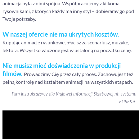
animacja była z nimi spójna. Współpracujemy z kilkoma
rysownikami, z których każdy ma inny styl – dobieramy go pod
Twoje potrzeby.
W naszej ofercie nie ma ukrytych kosztów.
Kupując animacje rysunkowe, płacisz za scenariusz, muzykę,
lektora. Wszystko wliczone jest w ustaloną na początku cenę.
Nie musisz mieć doświadczenia w produkcji
filmów.
Prowadzimy Cię przez cały proces. Zachowujesz też
pełną kontrolę nad kształtem animacji na wszystkich etapach.
Film instruktażowy dla Krajowej Informacji Skarbowej nt. systemu
EUREKA: