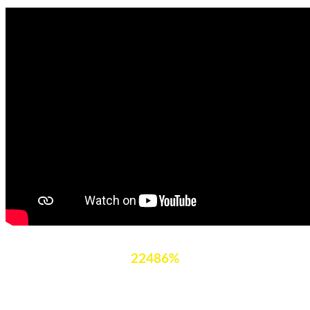
22486%
Taki rekordowy zwrot uzyskał nasz klient ze współpracy z
nami.