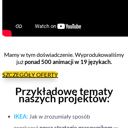
aa
Mamy w tym doświadczenie. Wyprodukowaliśmy
już
ponad 500 animacji w 19 językach.
SZCZEGÓŁY OFERTY
Przykładowe tematy
naszych projektów:
IKEA:
Jak w zrozumiały sposób
przekazać
nową strategię pracownikom
w