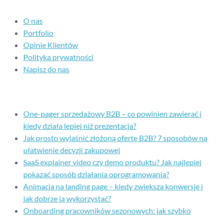
O nas
Portfolio
Opinie Klientów
Polityka prywatności
Napisz do nas
Ostatnie posty
One-pager sprzedażowy B2B – co powinien zawierać i
kiedy działa lepiej niż prezentacja?
Jak prosto wyjaśnić złożoną ofertę B2B? 7 sposobów na
ułatwienie decyzji zakupowej
SaaS explainer video czy demo produktu? Jak najlepiej
pokazać sposób działania oprogramowania?
Animacja na landing page – kiedy zwiększa konwersję i
jak dobrze ją wykorzystać?
Onboarding pracowników sezonowych: jak szybko