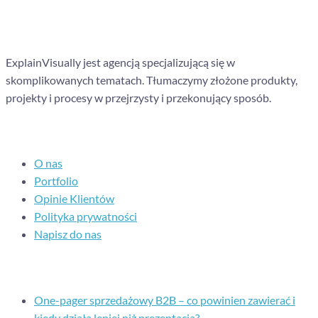
ExplainVisually jest agencją specjalizującą się w
skomplikowanych tematach. Tłumaczymy złożone produkty,
projekty i procesy w przejrzysty i przekonujący sposób.
Nawigacja
O nas
Portfolio
Opinie Klientów
Polityka prywatności
Napisz do nas
Ostatnie posty
One-pager sprzedażowy B2B – co powinien zawierać i
kiedy działa lepiej niż prezentacja?