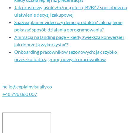
Jak prosto wyjaśnić złożoną ofertę B2B? 7 sposobów na
ułatwienie decyzji zakupowej
SaaS explainer video czy demo produktu? Jak najlepiej
pokazać sposób działania oprogramowania?
Animacja na landing page – kiedy zwiększa konwersję i
jak dobrze ją wykorzystać?
Onboarding pracowników sezonowych: jak szybko
przeszkolić dużą grupę nowych pracowników
Kontakt
hello@explainvisually.co
+48 796 860 007