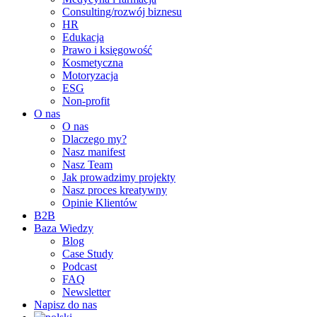
Consulting/rozwój biznesu
HR
Edukacja
Prawo i księgowość
Kosmetyczna
Motoryzacja
ESG
Non-profit
O nas
O nas
Dlaczego my?
Nasz manifest
Nasz Team
Jak prowadzimy projekty
Nasz proces kreatywny
Opinie Klientów
B2B
Baza Wiedzy
Blog
Case Study
Podcast
FAQ
Newsletter
Napisz do nas