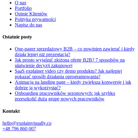
O nas
Portfolio
Opinie Klientów
Polityka prywatności
Napisz do nas
Ostatnie posty
One-pager sprzedażowy B2B – co powinien zawierać i kiedy
działa lepiej niż prezentacja?
Jak prosto wyjaśnić złożoną ofertę B2B? 7 sposobów na
ułatwienie decyzji zakupowej
SaaS explainer video czy demo produktu? Jak najlepiej
pokazać sposób działania oprogramowania?
Animacja na landing page – kiedy zwiększa konwersję i jak
dobrze ją wykorzystać?
Onboarding pracowników sezonowych: jak szybko
przeszkolić dużą grupę nowych pracowników
Kontakt
hello@explainvisually.co
+48 796 860 007