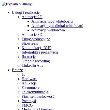
Usługi i realizacje
Animacje 2D
Animacja typu whiteboard
Animacja typu digital whiteboard
Animacja wektorowa
Animacje 3D
Filmy promocyjne
Showreels
Komunikacja BHP
Infografiki i prezentacje
Ilustracje
Graphic recording
LinkedIn Ads
Branże
IT
Hardware
Aplikacje
E-commerce
Telekomunikacja
Finanse i bankowość
Przemysł
FMCG
Medycyna i farmacja