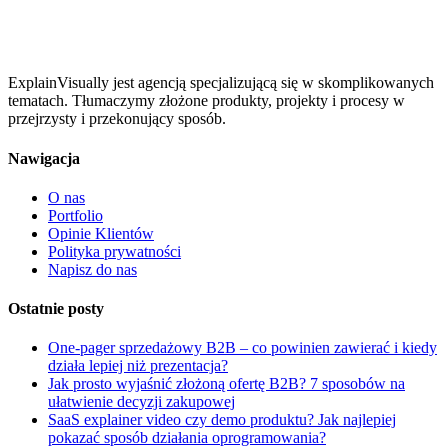
ExplainVisually jest agencją specjalizującą się w skomplikowanych
tematach. Tłumaczymy złożone produkty, projekty i procesy w
przejrzysty i przekonujący sposób.
Nawigacja
O nas
Portfolio
Opinie Klientów
Polityka prywatności
Napisz do nas
Ostatnie posty
One-pager sprzedażowy B2B – co powinien zawierać i kiedy
działa lepiej niż prezentacja?
Jak prosto wyjaśnić złożoną ofertę B2B? 7 sposobów na
ułatwienie decyzji zakupowej
SaaS explainer video czy demo produktu? Jak najlepiej
pokazać sposób działania oprogramowania?