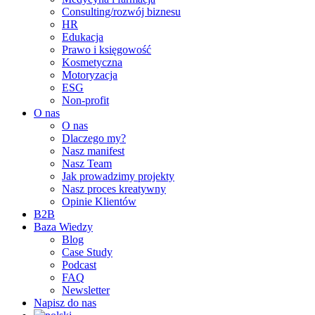
Consulting/rozwój biznesu
HR
Edukacja
Prawo i księgowość
Kosmetyczna
Motoryzacja
ESG
Non-profit
O nas
O nas
Dlaczego my?
Nasz manifest
Nasz Team
Jak prowadzimy projekty
Nasz proces kreatywny
Opinie Klientów
B2B
Baza Wiedzy
Blog
Case Study
Podcast
FAQ
Newsletter
Napisz do nas