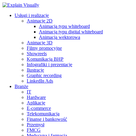
Usługi i realizacje
Animacje 2D
Animacja typu whiteboard
Animacja typu digital whiteboard
Animacja wektorowa
Animacje 3D
Filmy promocyjne
Showreels
Komunikacja BHP
Infografiki i prezentacje
Ilustracje
Graphic recording
LinkedIn Ads
Branże
IT
Hardware
Aplikacje
E-commerce
Telekomunikacja
Finanse i bankowość
Przemysł
FMCG
Medycyna i farmacja