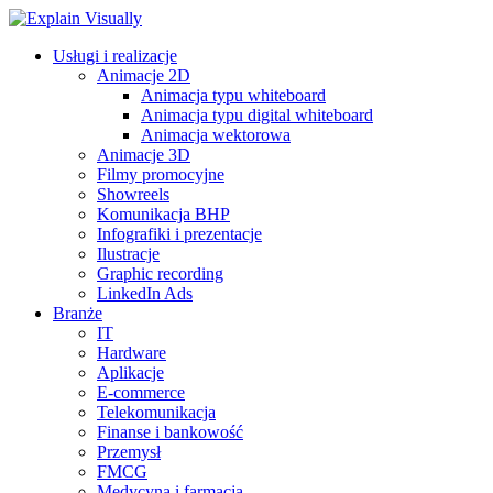
Usługi i realizacje
Animacje 2D
Animacja typu whiteboard
Animacja typu digital whiteboard
Animacja wektorowa
Animacje 3D
Filmy promocyjne
Showreels
Komunikacja BHP
Infografiki i prezentacje
Ilustracje
Graphic recording
LinkedIn Ads
Branże
IT
Hardware
Aplikacje
E-commerce
Telekomunikacja
Finanse i bankowość
Przemysł
FMCG
Medycyna i farmacja