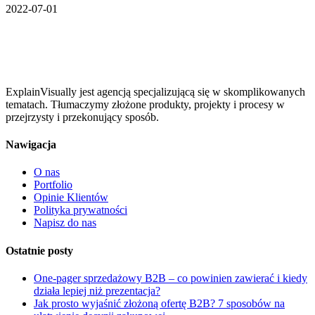
2022-07-01
ExplainVisually jest agencją specjalizującą się w skomplikowanych
tematach. Tłumaczymy złożone produkty, projekty i procesy w
przejrzysty i przekonujący sposób.
Nawigacja
O nas
Portfolio
Opinie Klientów
Polityka prywatności
Napisz do nas
Ostatnie posty
One-pager sprzedażowy B2B – co powinien zawierać i kiedy
działa lepiej niż prezentacja?
Jak prosto wyjaśnić złożoną ofertę B2B? 7 sposobów na