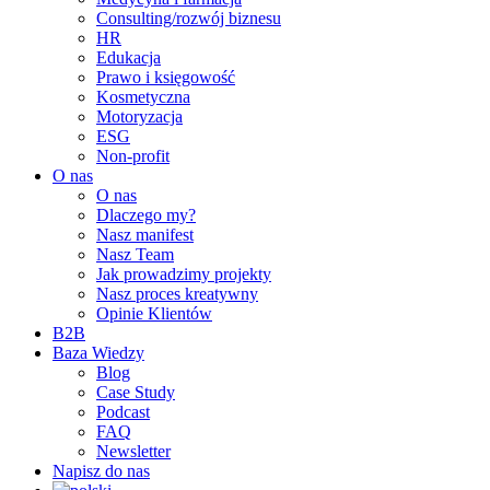
Consulting/rozwój biznesu
HR
Edukacja
Prawo i księgowość
Kosmetyczna
Motoryzacja
ESG
Non-profit
O nas
O nas
Dlaczego my?
Nasz manifest
Nasz Team
Jak prowadzimy projekty
Nasz proces kreatywny
Opinie Klientów
B2B
Baza Wiedzy
Blog
Case Study
Podcast
FAQ
Newsletter
Napisz do nas