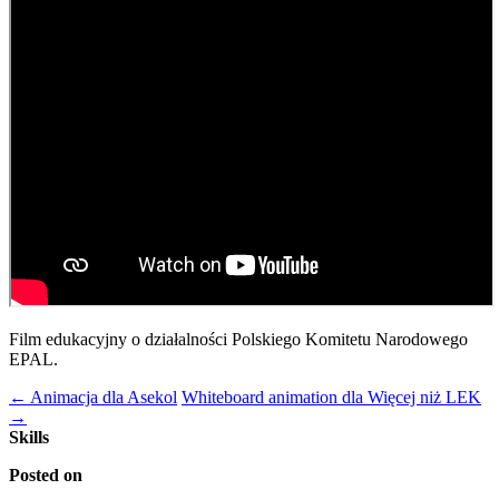
Film edukacyjny o działalności Polskiego Komitetu Narodowego
EPAL.
←
Animacja dla Asekol
Whiteboard animation dla Więcej niż LEK
→
Skills
Posted on