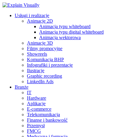
Usługi i realizacje
Animacje 2D
Animacja typu whiteboard
Animacja typu digital whiteboard
Animacja wektorowa
Animacje 3D
Filmy promocyjne
Showreels
Komunikacja BHP
Infografiki i prezentacje
Ilustracje
Graphic recording
LinkedIn Ads
Branże
IT
Hardware
Aplikacje
E-commerce
Telekomunikacja
Finanse i bankowość
Przemysł
FMCG
Medycyna i farmacja