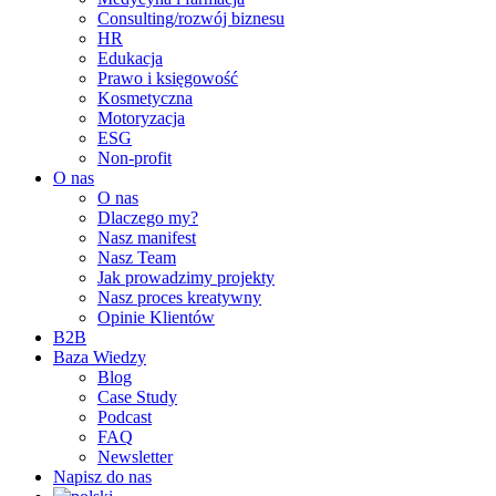
Consulting/rozwój biznesu
HR
Edukacja
Prawo i księgowość
Kosmetyczna
Motoryzacja
ESG
Non-profit
O nas
O nas
Dlaczego my?
Nasz manifest
Nasz Team
Jak prowadzimy projekty
Nasz proces kreatywny
Opinie Klientów
B2B
Baza Wiedzy
Blog
Case Study
Podcast
FAQ
Newsletter
Napisz do nas