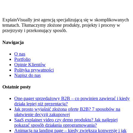
ExplainVisually jest agencją specjalizującą się w skomplikowanych
tematach. Tłumaczymy złożone produkty, projekty i procesy w
przejrzysty i przekonujący sposób.
Nawigacja
O nas
Portfolio
Opinie Klientów
Polityka prywatności
Napisz do nas
Ostatnie posty
One-pager sprzedażowy B2B – co powinien zawierać i kiedy
działa lepiej niż prezentacja?
Jak prosto wyjaśnić złożoną ofertę B2B? 7 sposobów na
ułatwienie decyzji zakupowej
SaaS explainer video czy demo produktu? Jak najlepiej
pokazać sposób działania oprogramowania?
Animacja na landing page – kiedy zwiększa konwersję i jak