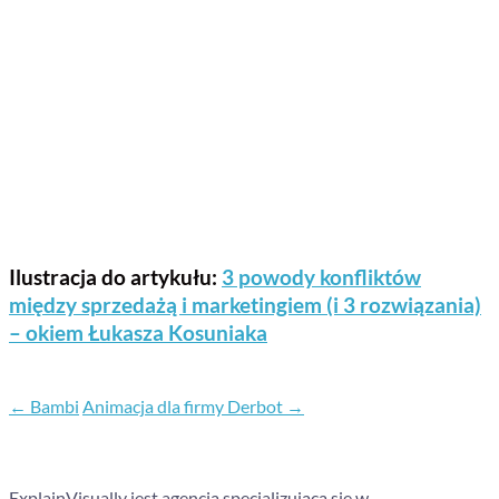
Ilustracja do artykułu:
3 powody konfliktów
między sprzedażą i marketingiem (i 3 rozwiązania)
– okiem Łukasza Kosuniaka
←
Bambi
Animacja dla firmy Derbot
→
ExplainVisually jest agencją specjalizującą się w