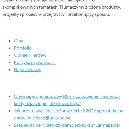
skomplikowanych tematach. Tłumaczymy złożone produkty,
projekty i procesy w przejrzysty i przekonujący sposób.
Nawigacja
O nas
Portfolio
Opinie Klientów
Polityka prywatności
Napisz do nas
Ostatnie posty
One-pager sprzedażowy B2B – co powinien zawierać i
kiedy działa lepiej niż prezentacja?
Jak prosto wyjaśnić złożoną ofertę B2B? 7 sposobów na
ułatwienie decyzji zakupowej
SaaS explainer video czy demo produktu? Jak najlepiej