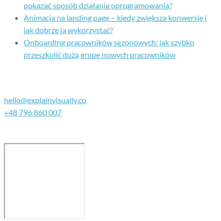
pokazać sposób działania oprogramowania?
Animacja na landing page – kiedy zwiększa konwersję i
jak dobrze ją wykorzystać?
Onboarding pracowników sezonowych: jak szybko
przeszkolić dużą grupę nowych pracowników
Kontakt
hello@explainvisually.co
+48 796 860 007