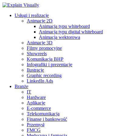
Usługi i realizacje
Animacje 2D
Animacja typu whiteboard
Animacja typu digital whiteboard
Animacja wektorowa
Animacje 3D
Filmy promocyjne
Showreels
Komunikacja BHP
Infografiki i prezentacje
Ilustracje
Graphic recording
LinkedIn Ads
Branże
IT
Hardware
Aplikacje
E-commerce
Telekomunikacja
Finanse i bankowość
Przemysł
FMCG
Medycyna i farmacja