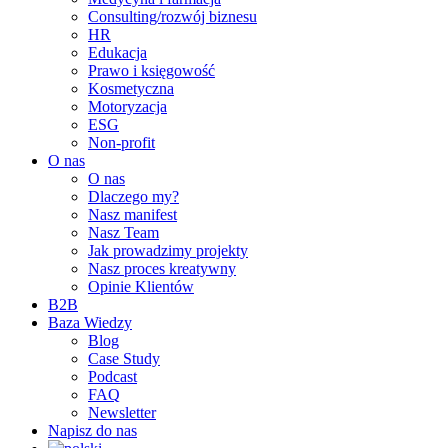
Consulting/rozwój biznesu
HR
Edukacja
Prawo i księgowość
Kosmetyczna
Motoryzacja
ESG
Non-profit
O nas
O nas
Dlaczego my?
Nasz manifest
Nasz Team
Jak prowadzimy projekty
Nasz proces kreatywny
Opinie Klientów
B2B
Baza Wiedzy
Blog
Case Study
Podcast
FAQ
Newsletter
Napisz do nas