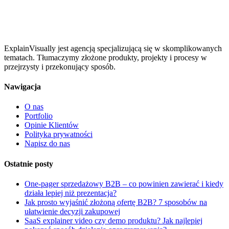
ExplainVisually jest agencją specjalizującą się w skomplikowanych
tematach. Tłumaczymy złożone produkty, projekty i procesy w
przejrzysty i przekonujący sposób.
Nawigacja
O nas
Portfolio
Opinie Klientów
Polityka prywatności
Napisz do nas
Ostatnie posty
One-pager sprzedażowy B2B – co powinien zawierać i kiedy
działa lepiej niż prezentacja?
Jak prosto wyjaśnić złożoną ofertę B2B? 7 sposobów na
ułatwienie decyzji zakupowej
SaaS explainer video czy demo produktu? Jak najlepiej