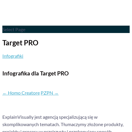
Select Page
Target PRO
Infografiki
Infografika dla Target PRO
←
Homo Creatore
PZPN
→
ExplainVisually jest agencją specjalizującą się w
skomplikowanych tematach. Tłumaczymy złożone produkty,
projekty i procesy w przejrzysty i przekonujący sposób.