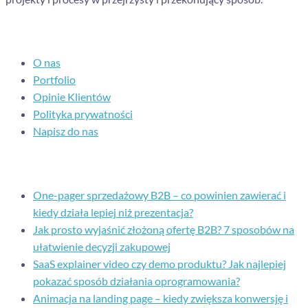
Nawigacja
O nas
Portfolio
Opinie Klientów
Polityka prywatności
Napisz do nas
Ostatnie posty
One-pager sprzedażowy B2B – co powinien zawierać i
kiedy działa lepiej niż prezentacja?
Jak prosto wyjaśnić złożoną ofertę B2B? 7 sposobów na
ułatwienie decyzji zakupowej
SaaS explainer video czy demo produktu? Jak najlepiej
pokazać sposób działania oprogramowania?
Animacja na landing page – kiedy zwiększa konwersję i