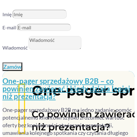
Imię
E-mail
Wiadomość
Zamów
One-pager sprzedażowy B2B – co
powinien zawierać i kiedy działa lepiej
niż prezentacja?
One-pager sprzedażowy B2B ma jedno zadanie: pomóc
potencjalnemu klientowi szybko zrozumieć wartość
oferty bez konieczności otwierania prezentacji,
umawiania kolejnego spotkania czy czytania długiego