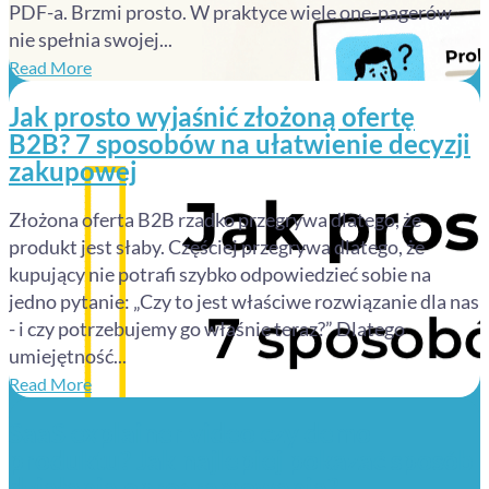
PDF-a. Brzmi prosto. W praktyce wiele one-pagerów
nie spełnia swojej...
Read More
Jak prosto wyjaśnić złożoną ofertę
B2B? 7 sposobów na ułatwienie decyzji
zakupowej
Złożona oferta B2B rzadko przegrywa dlatego, że
produkt jest słaby. Częściej przegrywa dlatego, że
kupujący nie potrafi szybko odpowiedzieć sobie na
jedno pytanie: „Czy to jest właściwe rozwiązanie dla nas
- i czy potrzebujemy go właśnie teraz?” Dlatego
umiejętność...
Read More
SaaS explainer video czy demo
produktu? Jak najlepiej pokazać sposób
działania oprogramowania?