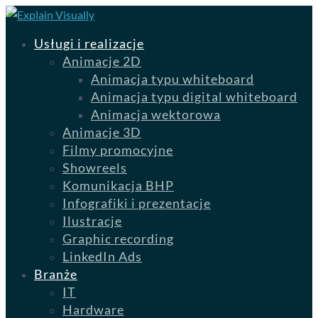
Usługi i realizacje
Animacje 2D
Animacja typu whiteboard
Animacja typu digital whiteboard
Animacja wektorowa
Animacje 3D
Filmy promocyjne
Showreels
Komunikacja BHP
Infografiki i prezentacje
Ilustracje
Graphic recording
LinkedIn Ads
Branże
IT
Hardware