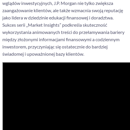
wglądów inwestycyjnych, J.P. Morgan nie tylko zwiększa
zaangażowanie klientów, ale także wzmacnia swoją reputację
jako lidera w dziedzinie edukacji finansowej i doradztwa.
Sukces serii „Market Insights” podkreśla skuteczność
wykorzystania animowanych treści do przełamywania bariery
między złożonymi informacjami finansowymi a codziennym
inwestorem, przyczyniając się ostatecznie do bardziej
świadomej i upoważnionej bazy klientów.