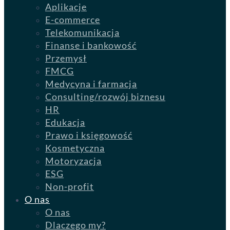
Aplikacje
E-commerce
Telekomunikacja
Finanse i bankowość
Przemysł
FMCG
Medycyna i farmacja
Consulting/rozwój biznesu
HR
Edukacja
Prawo i księgowość
Kosmetyczna
Motoryzacja
ESG
Non-profit
O nas
O nas
Dlaczego my?