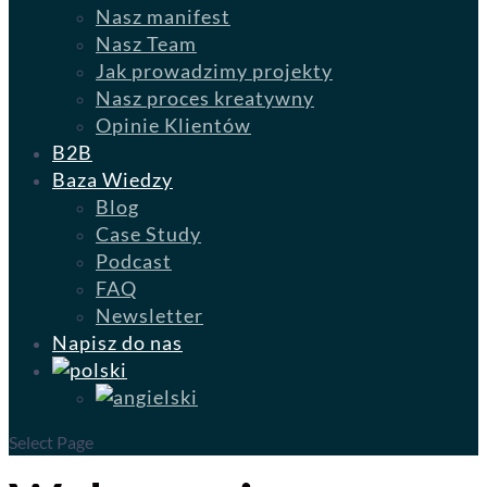
Nasz manifest
Nasz Team
Jak prowadzimy projekty
Nasz proces kreatywny
Opinie Klientów
B2B
Baza Wiedzy
Blog
Case Study
Podcast
FAQ
Newsletter
Napisz do nas
Select Page