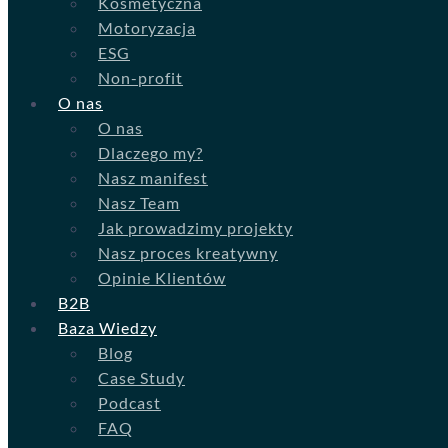
Kosmetyczna
Motoryzacja
ESG
Non-profit
O nas
O nas
Dlaczego my?
Nasz manifest
Nasz Team
Jak prowadzimy projekty
Nasz proces kreatywny
Opinie Klientów
B2B
Baza Wiedzy
Blog
Case Study
Podcast
FAQ