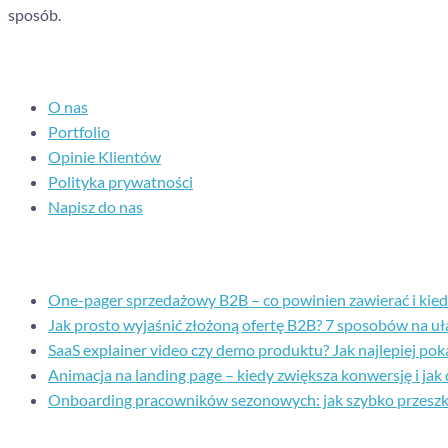
sposób.
Nawigacja
O nas
Portfolio
Opinie Klientów
Polityka prywatności
Napisz do nas
Ostatnie posty
One-pager sprzedażowy B2B – co powinien zawierać i kiedy 
Jak prosto wyjaśnić złożoną ofertę B2B? 7 sposobów na uł
SaaS explainer video czy demo produktu? Jak najlepiej p
Animacja na landing page – kiedy zwiększa konwersję i jak
Onboarding pracowników sezonowych: jak szybko przesz
Kontakt