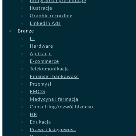
Infografiki i prezentacje
Ilustracje
Graphic recording
LinkedIn Ads
Branże
IT
Hardware
Aplikacje
E-commerce
Telekomunikacja
Finanse i bankowość
Przemysł
FMCG
Medycyna i farmacja
Consulting/rozwój biznesu
HR
Edukacja
Prawo i księgowość