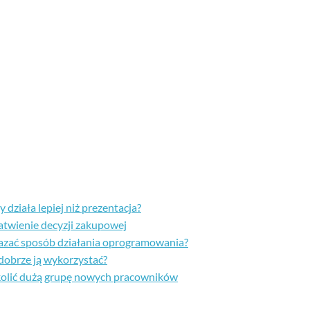
działa lepiej niż prezentacja?
atwienie decyzji zakupowej
okazać sposób działania oprogramowania?
 dobrze ją wykorzystać?
kolić dużą grupę nowych pracowników