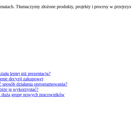
ematach. Tłumaczymy złożone produkty, projekty i procesy w przejrzys
ała lepiej niż prezentacja?
ienie decyzji zakupowej
ać sposób działania oprogramowania?
brze ją wykorzystać?
ć dużą grupę nowych pracowników