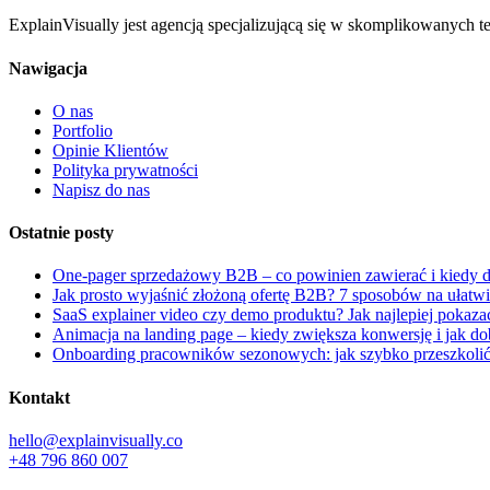
ExplainVisually jest agencją specjalizującą się w skomplikowanych t
Nawigacja
O nas
Portfolio
Opinie Klientów
Polityka prywatności
Napisz do nas
Ostatnie posty
One-pager sprzedażowy B2B – co powinien zawierać i kiedy dzi
Jak prosto wyjaśnić złożoną ofertę B2B? 7 sposobów na ułatw
SaaS explainer video czy demo produktu? Jak najlepiej pokaz
Animacja na landing page – kiedy zwiększa konwersję i jak do
Onboarding pracowników sezonowych: jak szybko przeszkoli
Kontakt
hello@explainvisually.co
+48 796 860 007