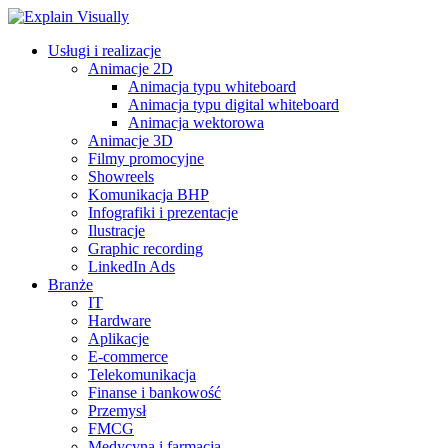
Usługi i realizacje
Animacje 2D
Animacja typu whiteboard
Animacja typu digital whiteboard
Animacja wektorowa
Animacje 3D
Filmy promocyjne
Showreels
Komunikacja BHP
Infografiki i prezentacje
Ilustracje
Graphic recording
LinkedIn Ads
Branże
IT
Hardware
Aplikacje
E-commerce
Telekomunikacja
Finanse i bankowość
Przemysł
FMCG
Medycyna i farmacja