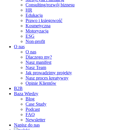
Consulting/rozwój biznesu
HR
Edukacja
Prawo i księgowość
Kosmetyczna
Motoryzacja
ESG
Non-profit
O nas
O nas
Dlaczego my?
Nasz manifest
Nasz Team
Jak prowadzimy projekty
Nasz proces kreatywny
Opinie Klientów
B2B
Baza Wiedzy
Blog
Case Study
Podcast
FAQ
Newsletter
Napisz do nas