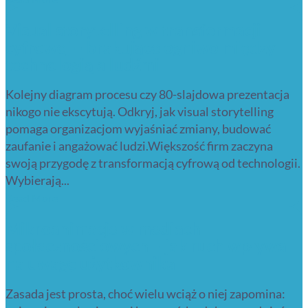
Visual storytelling w transformacji
cyfrowej – brakujące ogniwo między
technologią a ludźmi
Kolejny diagram procesu czy 80-slajdowa prezentacja
nikogo nie ekscytują. Odkryj, jak visual storytelling
pomaga organizacjom wyjaśniać zmiany, budować
zaufanie i angażować ludzi.Większość firm zaczyna
swoją przygodę z transformacją cyfrową od technologii.
Wybierają...
Read More
Mikroanimacje w mediach
społecznościowych – jak ruch wpływa
na uwagę użytkownika
Zasada jest prosta, choć wielu wciąż o niej zapomina: