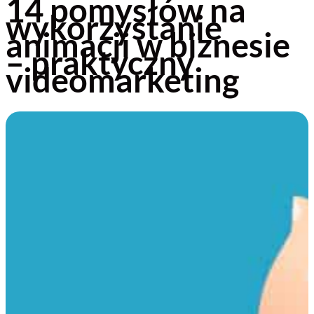
14 pomysłów na
wykorzystanie
animacji w biznesie
– praktyczny
videomarketing