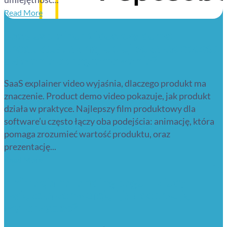
Read More
SaaS explainer video czy demo
produktu? Jak najlepiej pokazać sposób
działania oprogramowania?
SaaS explainer video wyjaśnia, dlaczego produkt ma
znaczenie. Product demo video pokazuje, jak produkt
działa w praktyce. Najlepszy film produktowy dla
software’u często łączy oba podejścia: animację, która
pomaga zrozumieć wartość produktu, oraz
prezentację...
Read More
Animacja na landing page – kiedy
zwiększa konwersję i jak dobrze ją
wykorzystać?