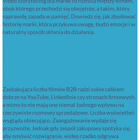
Video storytelling dla marek to różnica między filmem,
obok którego przechodzi się obojętnie, a takim, który
naprawdę zapada w pamięć. Dowiedz się, jak zbudować
historię marki, która przykuwa uwagę, budzi emocje i w
naturalny sposób skłania do działania.
Read More
Strategia marketingu wideo B2B:
Dlaczego większość filmów B2B nie
działa?
Zaskakująca liczba filmów B2B radzi sobie całkiem
dobrze na YouTube, LinkedInie czy stronach firmowych,
a mimo to nie mają one niemal żadnego wpływu na
rzeczywiste rozmowy sprzedażowe. Liczba wyświetleń
wygląda obiecująco. Zaangażowanie wydaje się
przyzwoite. Jednak gdy zespół zakupowy spotyka się,
aby omówić rozwiązanie, wideo rzadko odgrywa