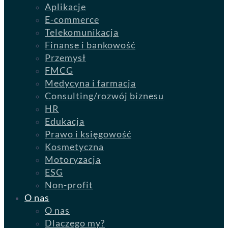
Aplikacje
E-commerce
Telekomunikacja
Finanse i bankowość
Przemysł
FMCG
Medycyna i farmacja
Consulting/rozwój biznesu
HR
Edukacja
Prawo i księgowość
Kosmetyczna
Motoryzacja
ESG
Non-profit
O nas
O nas
Dlaczego my?