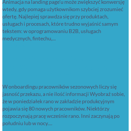
Animacja na landing page’u może zwiększyć konwersję
wtedy, gdy pomaga użytkownikom szybciej zrozumieć
ofertę. Najlepiej sprawdza się przy produktach,
usługach i procesach, które trudno wyjaśnić samym
tekstem: w oprogramowaniu B2B, usługach
medycznych, fintechu,...
Read More
Onboarding pracowników sezonowych:
jak szybko przeszkolić dużą grupę
nowych pracowników
W onboardingu pracowników sezonowych liczy się
jasność przekazu, a nie ilość informacji Wyobraź sobie,
że w poniedziałek rano w zakładzie produkcyjnym
pojawia się 80 nowych pracowników. Niektórzy
rozpoczynają pracę wcześnie rano. Inni zaczynają po
południu lub w nocy....
Read More