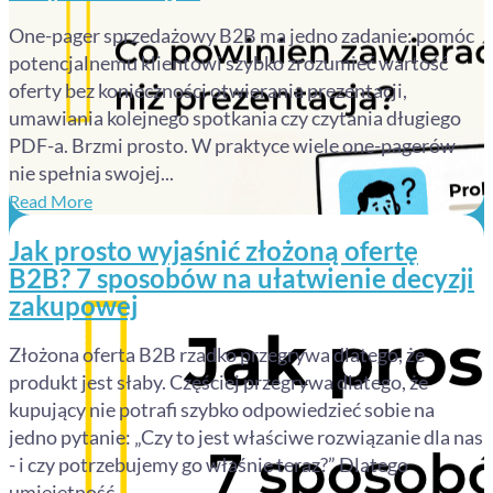
One-pager sprzedażowy B2B ma jedno zadanie: pomóc
potencjalnemu klientowi szybko zrozumieć wartość
oferty bez konieczności otwierania prezentacji,
umawiania kolejnego spotkania czy czytania długiego
PDF-a. Brzmi prosto. W praktyce wiele one-pagerów
nie spełnia swojej...
Read More
Jak prosto wyjaśnić złożoną ofertę
B2B? 7 sposobów na ułatwienie decyzji
zakupowej
Złożona oferta B2B rzadko przegrywa dlatego, że
produkt jest słaby. Częściej przegrywa dlatego, że
kupujący nie potrafi szybko odpowiedzieć sobie na
jedno pytanie: „Czy to jest właściwe rozwiązanie dla nas
- i czy potrzebujemy go właśnie teraz?” Dlatego
umiejętność...