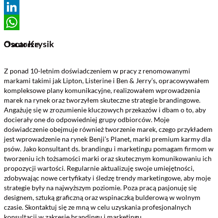
Email
LinkedIn
WhatsApp
Oscar Krysik
O autorze
Z ponad 10-letnim doświadczeniem w pracy z renomowanymi
markami takimi jak Lipton, Listerine i Ben & Jerry’s, opracowywałem
kompleksowe plany komunikacyjne, realizowałem wprowadzenia
marek na rynek oraz tworzyłem skuteczne strategie brandingowe.
Angażuję się w zrozumienie kluczowych przekazów i dbam o to, aby
docierały one do odpowiedniej grupy odbiorców. Moje
doświadczenie obejmuje również tworzenie marek, czego przykładem
jest wprowadzenie na rynek Benji’s Planet, marki premium karmy dla
psów. Jako konsultant ds. brandingu i marketingu pomagam firmom w
tworzeniu ich tożsamości marki oraz skutecznym komunikowaniu ich
propozycji wartości. Regularnie aktualizuję swoje umiejętności,
zdobywając nowe certyfikaty i śledzę trendy marketingowe, aby moje
strategie były na najwyższym poziomie. Poza pracą pasjonuję się
designem, sztuką graficzną oraz wspinaczką bulderową w wolnym
czasie. Skontaktuj się ze mną w celu uzyskania profesjonalnych
konsultacji w zakresie brandingu i marketingu.