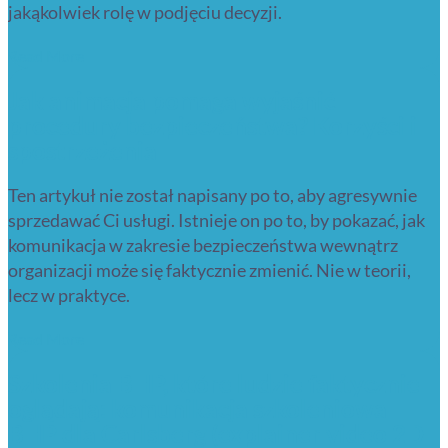
jakąkolwiek rolę w podjęciu decyzji.
Read More
Jak animacja pomaga wyjaśnić
procedury bezpieczeństwa? Korzyści i
spostrzeżenia
Ten artykuł nie został napisany po to, aby agresywnie
sprzedawać Ci usługi. Istnieje on po to, by pokazać, jak
komunikacja w zakresie bezpieczeństwa wewnątrz
organizacji może się faktycznie zmienić. Nie w teorii,
lecz w praktyce.
Read More
Szkolenia BHP, które ludzie faktycznie
oglądają: komunikacja szkoleniowa
BHP dla Carlsberg (explainer video 2D