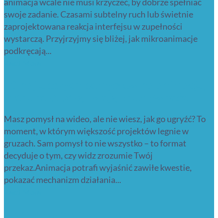
animacja wcale nie musi krzyczeć, by dobrze spełniać
swoje zadanie. Czasami subtelny ruch lub świetnie
zaprojektowana reakcja interfejsu w zupełności
wystarczą. Przyjrzyjmy się bliżej, jak mikroanimacje
podkręcają...
Read More
10 najlepszych pomysłów na animacje,
które rozbudzą Twoją kreatywność
Masz pomysł na wideo, ale nie wiesz, jak go ugryźć? To
moment, w którym większość projektów legnie w
gruzach. Sam pomysł to nie wszystko – to format
decyduje o tym, czy widz zrozumie Twój
przekaz.Animacja potrafi wyjaśnić zawiłe kwestie,
pokazać mechanizm działania...
Read More
7 praktycznych wskazówek dla