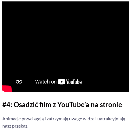
#4: Osadzić film z YouTube’a na stronie
Animacje przyciągają i zatrzymają uwagę widza i uatrakcyjniają
nasz przekaz.