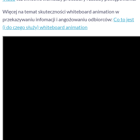
Więcej na temat skuteczności whiteboard animation w
przekazywaniu infomacji i angożowaniu odbiorców:
Co to jest
(i do czego służy) whiteboard animation