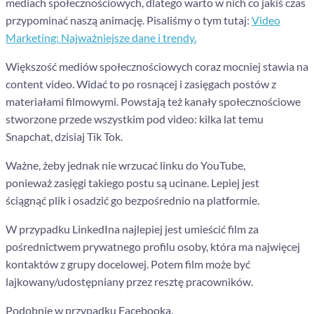
mediach społecznościowych, dlatego warto w nich co jakiś czas
przypominać naszą animację. Pisaliśmy o tym tutaj:
Video
Marketing: Najważniejsze dane i trendy.
Większość mediów społecznościowych coraz mocniej stawia na
content video. Widać to po rosnącej i zasięgach postów z
materiałami filmowymi.
Powstają też kanały społecznościowe
stworzone przede wszystkim pod video: kilka lat temu
Snapchat, dzisiaj Tik Tok.
Ważne, żeby jednak nie wrzucać linku do YouTube,
ponieważ zasięgi takiego postu są ucinane. Lepiej jest
ściągnąć plik i osadzić go bezpośrednio na platformie.
W przypadku LinkedIna najlepiej jest umieścić film za
pośrednictwem prywatnego profilu osoby, która ma najwięcej
kontaktów z grupy docelowej. Potem film może być
lajkowany/udostępniany przez resztę pracowników.
Podobnie w przypadku Facebooka.