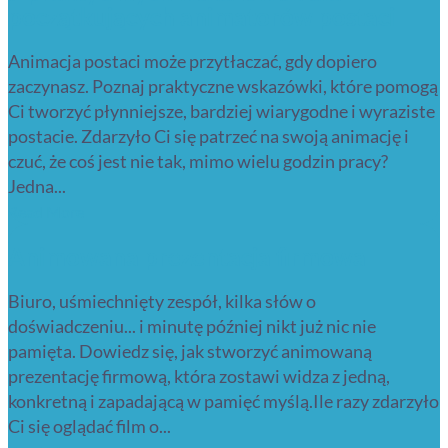
początkujących animatorów postaci
Animacja postaci może przytłaczać, gdy dopiero
zaczynasz. Poznaj praktyczne wskazówki, które pomogą
Ci tworzyć płynniejsze, bardziej wiarygodne i wyraziste
postacie. Zdarzyło Ci się patrzeć na swoją animację i
czuć, że coś jest nie tak, mimo wielu godzin pracy?
Jedna...
Read More
Animowana prezentacja firmowa
Biuro, uśmiechnięty zespół, kilka słów o
doświadczeniu... i minutę później nikt już nic nie
pamięta. Dowiedz się, jak stworzyć animowaną
prezentację firmową, która zostawi widza z jedną,
konkretną i zapadającą w pamięć myślą.Ile razy zdarzyło
Ci się oglądać film o...