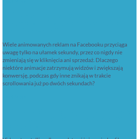
Read More
Animowane reklamy na Facebooku – 3-
sekundowa bitwa, która decyduje o
Twojej konwersji
Wiele animowanych reklam na Facebooku przyciąga
uwagę tylko na ułamek sekundy, przez co nigdy nie
zmieniają się w kliknięcia ani sprzedaż. Dlaczego
niektóre animacje zatrzymują widzów i zwiększają
konwersję, podczas gdy inne znikają w trakcie
scrollowania już po dwóch sekundach?
Read More
Video storytelling dla marek – dlaczego
zapamiętujemy historie, a nie cechy
produktów