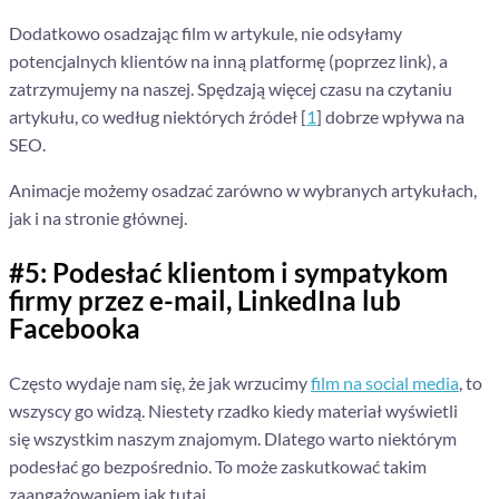
Dodatkowo osadzając film w artykule, nie odsyłamy
potencjalnych klientów na inną platformę (poprzez link), a
zatrzymujemy na naszej. Spędzają więcej czasu na czytaniu
artykułu, co według niektórych źródeł [
1
] dobrze wpływa na
SEO.
Animacje możemy osadzać zarówno w wybranych artykułach,
jak i na stronie głównej.
#5: Podesłać klientom i sympatykom
firmy przez e-mail, LinkedIna lub
Facebooka
Często wydaje nam się, że jak wrzucimy
film na social media
, to
wszyscy go widzą. Niestety rzadko kiedy materiał wyświetli
się wszystkim naszym znajomym.
Dlatego warto niektórym
podesłać go bezpośrednio. To może zaskutkować takim
zaangażowaniem jak tutaj.