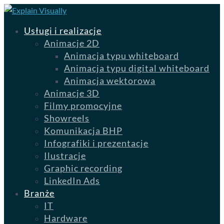
Usługi i realizacje
Animacje 2D
Animacja typu whiteboard
Animacja typu digital whiteboard
Animacja wektorowa
Animacje 3D
Filmy promocyjne
Showreels
Komunikacja BHP
Infografiki i prezentacje
Ilustracje
Graphic recording
LinkedIn Ads
Branże
IT
Hardware