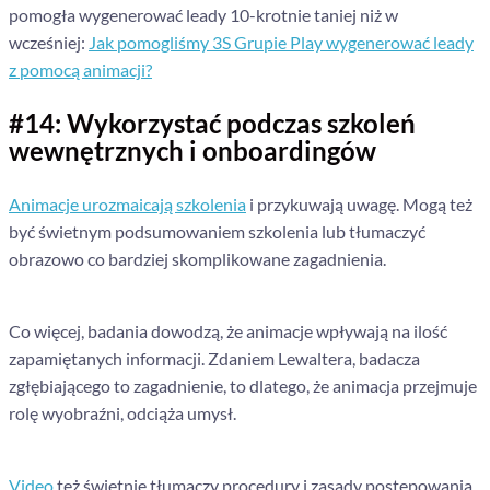
pomogła wygenerować leady 10-krotnie taniej niż w
wcześniej:
Jak pomogliśmy 3S Grupie Play wygenerować leady
z pomocą animacji?
#14: Wykorzystać podczas szkoleń
wewnętrznych i onboardingów
Animacje urozmaicają szkolenia
i przykuwają uwagę. Mogą też
być świetnym podsumowaniem szkolenia lub tłumaczyć
obrazowo co bardziej skomplikowane zagadnienia.
Co więcej, badania dowodzą, że animacje wpływają na ilość
zapamiętanych informacji. Zdaniem Lewaltera, badacza
zgłębiającego to zagadnienie, to dlatego, że animacja przejmuje
rolę wyobraźni, odciąża umysł.
Video
też świetnie tłumaczy procedury i zasady postępowania.