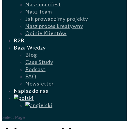
Nasz manifest
Nasz Team
Jak prowadzimy projekty
Nasz proces kreatywny
Opinie Klientów
B2B
Baza Wiedzy
Blog
Case Study
Podcast
FAQ
Newsletter
Napisz do nas
Select Page