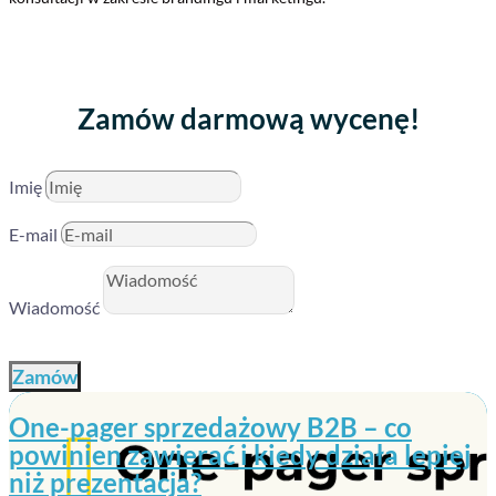
Zamów darmową wycenę!
Imię
E-mail
Wiadomość
Zamów
One-pager sprzedażowy B2B – co
powinien zawierać i kiedy działa lepiej
niż prezentacja?