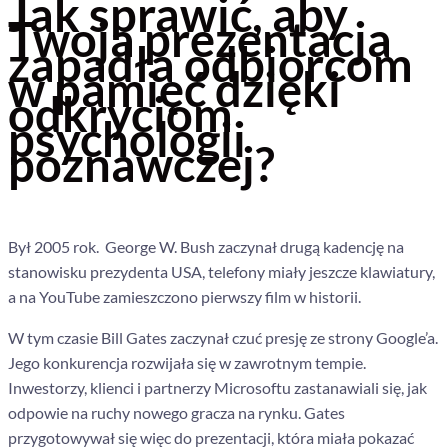
Jak sprawić, aby
Twoja prezentacja
zapadła odbiorcom
w pamięć dzięki
odkryciom
psychologii
poznawczej?
Był 2005 rok. George W. Bush zaczynał drugą kadencję na
stanowisku prezydenta USA, telefony miały jeszcze klawiatury,
a na YouTube zamieszczono pierwszy film w historii.
W tym czasie Bill Gates zaczynał czuć presję ze strony Google’a.
Jego konkurencja rozwijała się w zawrotnym tempie.
Inwestorzy, klienci i partnerzy Microsoftu zastanawiali się, jak
odpowie na ruchy nowego gracza na rynku. Gates
przygotowywał się więc do prezentacji, która miała pokazać