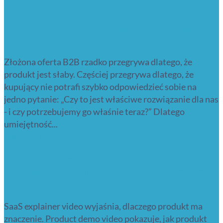
Jak prosto wyjaśnić złożoną ofertę
B2B? 7 sposobów na ułatwienie decyzji
zakupowej
Złożona oferta B2B rzadko przegrywa dlatego, że
produkt jest słaby. Częściej przegrywa dlatego, że
kupujący nie potrafi szybko odpowiedzieć sobie na
jedno pytanie: „Czy to jest właściwe rozwiązanie dla nas
- i czy potrzebujemy go właśnie teraz?” Dlatego
umiejętność...
Read More
SaaS explainer video czy demo
produktu? Jak najlepiej pokazać sposób
działania oprogramowania?
SaaS explainer video wyjaśnia, dlaczego produkt ma
znaczenie. Product demo video pokazuje, jak produkt