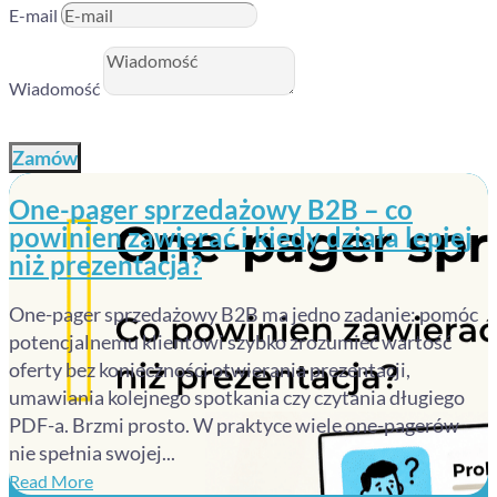
E-mail
Wiadomość
Zamów
One-pager sprzedażowy B2B – co
powinien zawierać i kiedy działa lepiej
niż prezentacja?
One-pager sprzedażowy B2B ma jedno zadanie: pomóc
potencjalnemu klientowi szybko zrozumieć wartość
oferty bez konieczności otwierania prezentacji,
umawiania kolejnego spotkania czy czytania długiego
PDF-a. Brzmi prosto. W praktyce wiele one-pagerów
nie spełnia swojej...
Read More