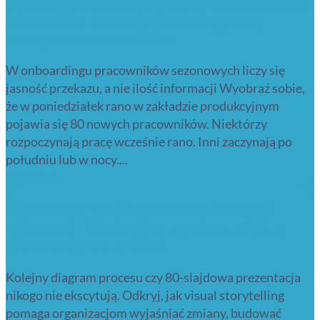
Onboarding pracowników sezonowych:
jak szybko przeszkolić dużą grupę
nowych pracowników
W onboardingu pracowników sezonowych liczy się
jasność przekazu, a nie ilość informacji Wyobraź sobie,
że w poniedziałek rano w zakładzie produkcyjnym
pojawia się 80 nowych pracowników. Niektórzy
rozpoczynają pracę wcześnie rano. Inni zaczynają po
południu lub w nocy....
Read More
Visual storytelling w transformacji
cyfrowej – brakujące ogniwo między
technologią a ludźmi
Kolejny diagram procesu czy 80-slajdowa prezentacja
nikogo nie ekscytują. Odkryj, jak visual storytelling
pomaga organizacjom wyjaśniać zmiany, budować