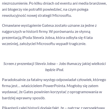
niezrozumienie. Po kilku dniach od eventu ani media branżowe,
ani blogerzy nie potrafili powiedzieć, na czym polega
rewolucyjność nowej strategii Microsoftu.
Omawiane wystąpienie Gatesa zostało uznane za jedne z
najgorszych w historii firmy.
W porównaniu ze słynną
prezentacją iPoda Steve’a Jobsa, która odbyła się 4 lata
wcześniej, założyciel Microsoftu wypadł tragicznie.
Screen z prezentacji Steve’a Jobsa –
Jobs tłumaczy jakiej wielkości
będzie iPod.
Paradoksalnie za fatalny występ odpowiadał człowiek, którego
firma jest… właścicielem PowerPointa. Mogłoby się zatem
wydawać, że Gates powinien korzystać z oprogramowania w
bardziej wprawny sposób.
Pikanterii całej historii dodaje fakt, że – patrząc z perspektywy