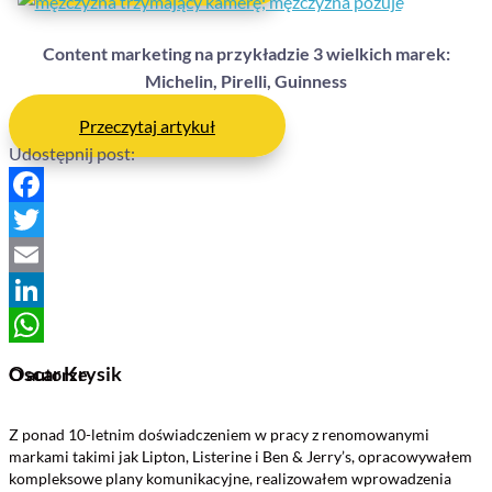
Content marketing na przykładzie 3 wielkich marek:
Michelin, Pirelli, Guinness
Przeczytaj artykuł
Udostępnij post:
Facebook
Twitter
Email
LinkedIn
WhatsApp
Oscar Krysik
O autorze
Z ponad 10-letnim doświadczeniem w pracy z renomowanymi
markami takimi jak Lipton, Listerine i Ben & Jerry’s, opracowywałem
kompleksowe plany komunikacyjne, realizowałem wprowadzenia