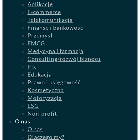
Aplikacje
E-commerce
Telekomunikacja
Finanse i bankowość
Przemysł
FMCG
Medycyna i farmacja
Consulting/rozwój biznesu
HR
Edukacja
Prawo i księgowość
Kosmetyczna
Motoryzacja
ESG
Non-profit
O nas
O nas
Dlaczego my?