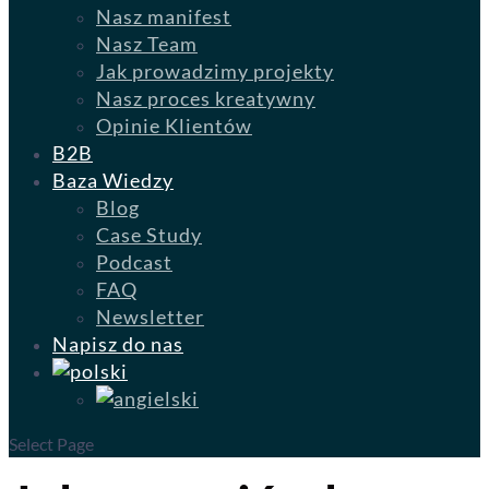
Nasz manifest
Nasz Team
Jak prowadzimy projekty
Nasz proces kreatywny
Opinie Klientów
B2B
Baza Wiedzy
Blog
Case Study
Podcast
FAQ
Newsletter
Napisz do nas
Select Page