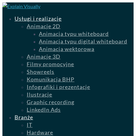
Usługi i realizacje
Animacje 2D
Animacja typu whiteboard
Animacja typu digital whiteboard
Animacja wektorowa
Animacje 3D
Filmy promocyjne
Showreels
Komunikacja BHP
Infografiki i prezentacje
Ilustracje
Graphic recording
LinkedIn Ads
Branże
IT
Hardware