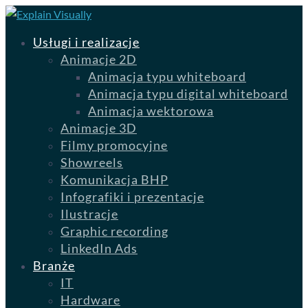
Usługi i realizacje
Animacje 2D
Animacja typu whiteboard
Animacja typu digital whiteboard
Animacja wektorowa
Animacje 3D
Filmy promocyjne
Showreels
Komunikacja BHP
Infografiki i prezentacje
Ilustracje
Graphic recording
LinkedIn Ads
Branże
IT
Hardware