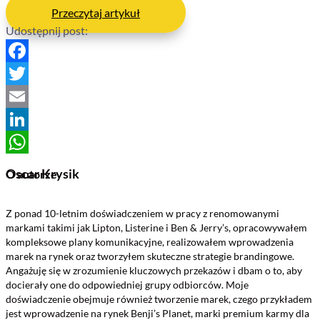
Przeczytaj artykuł
Udostępnij post:
Facebook
Twitter
Email
LinkedIn
WhatsApp
Oscar Krysik
O autorze
Z ponad 10-letnim doświadczeniem w pracy z renomowanymi
markami takimi jak Lipton, Listerine i Ben & Jerry’s, opracowywałem
kompleksowe plany komunikacyjne, realizowałem wprowadzenia
marek na rynek oraz tworzyłem skuteczne strategie brandingowe.
Angażuję się w zrozumienie kluczowych przekazów i dbam o to, aby
docierały one do odpowiedniej grupy odbiorców. Moje
doświadczenie obejmuje również tworzenie marek, czego przykładem
jest wprowadzenie na rynek Benji’s Planet, marki premium karmy dla