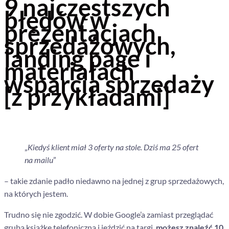
9 najczęstszych
błędów w
prezentacjach
sprzedażowych,
landing page i
materiałach
wsparcia sprzedaży
[z przykładami]
„
Kiedyś klient miał 3 oferty na stole. Dziś ma 25 ofert
na mailu
”
– takie zdanie padło niedawno na jednej z grup sprzedażowych,
na których jestem.
Trudno się nie zgodzić. W dobie Google’a zamiast przeglądać
grubą książkę telefoniczną i jeździć na targi,
możesz znaleźć 10