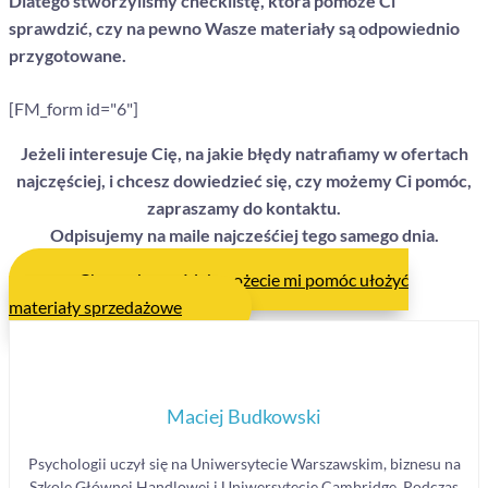
Dlatego stworzyliśmy checklistę, która pomoże Ci
sprawdzić, czy na pewno Wasze materiały są odpowiednio
przygotowane.
[FM_form id="6"]
Jeżeli interesuje Cię, na jakie błędy natrafiamy w ofertach
najczęściej, i chcesz dowiedzieć się, czy możemy Ci pomóc,
zapraszamy do kontaktu.
Odpisujemy na maile najcześćiej tego samego dnia.
Chcę zobaczyć, jak możecie mi pomóc ułożyć
materiały sprzedażowe
Maciej Budkowski
Psychologii uczył się na Uniwersytecie Warszawskim, biznesu na
Szkole Głównej Handlowej i Uniwersytecie Cambridge. Podczas