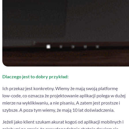
Dlaczego jest to dobry przykład:
Ich przekaz jest konkretny. Wiemy że mają swoją platformę
low-code, co oznacza że projektowanie aplikacji polega w dużej
mierze na wyklikiwaniu, a nie pisaniu, A zatem jest prostsze i
szybsze. A poza tym wiemy, że mają
10 lat doświadczenia.
Jeżeli jako klient szukam akurat kogoś od aplikacji mobilnych i
zależy mi na czasie, to prawdopodobnie chętnie dowiem się