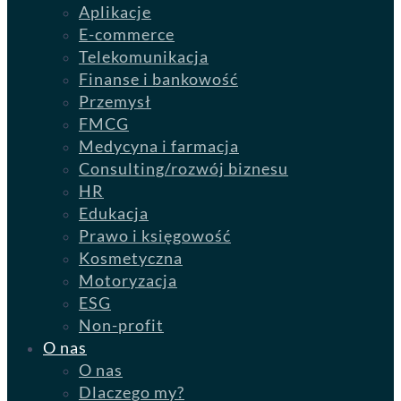
Aplikacje
E-commerce
Telekomunikacja
Finanse i bankowość
Przemysł
FMCG
Medycyna i farmacja
Consulting/rozwój biznesu
HR
Edukacja
Prawo i księgowość
Kosmetyczna
Motoryzacja
ESG
Non-profit
O nas
O nas
Dlaczego my?