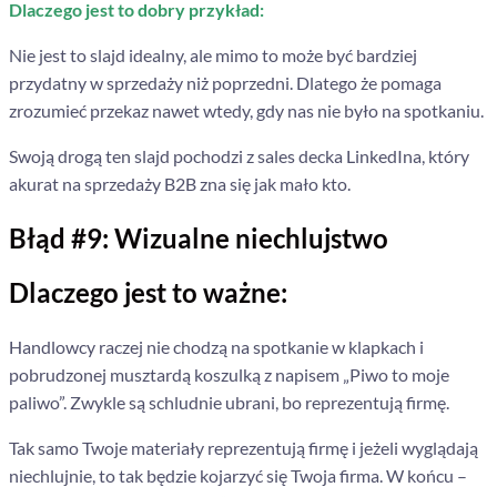
Dlaczego jest to dobry przykład:
Nie jest to slajd idealny, ale mimo to może być bardziej
przydatny w sprzedaży niż poprzedni. Dlatego że p
omaga
zrozumieć przekaz nawet wtedy, gdy nas nie było na spotkaniu.
Swoją drogą t
en slajd pochodzi z sales decka LinkedIna, który
akurat na sprzedaży B2B zna się jak mało kto.
Błąd #9: Wizualne niechlujstwo
Dlaczego jest to ważne:
Handlowcy raczej nie chodzą na spotkanie w klapkach i
pobrudzonej musztardą koszulką z napisem „Piwo to moje
paliwo”. Zwykle są schludnie ubrani, bo reprezentują firmę.
Tak samo Twoje materiały reprezentują firmę i jeżeli wyglądają
niechlujnie, to tak będzie kojarzyć się Twoja firma. W końcu –