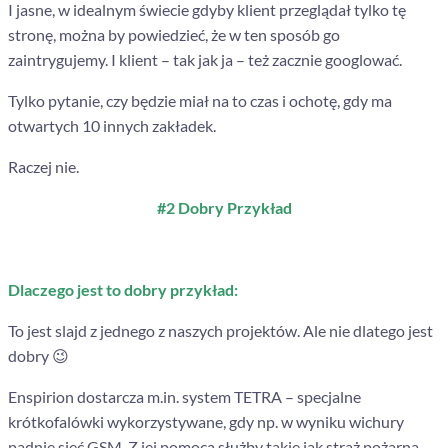
I jasne, w idealnym świecie gdyby klient przeglądał tylko tę
stronę, można by powiedzieć, że w ten sposób go
zaintrygujemy. I klient – tak jak ja – też zacznie googlować.
Tylko pytanie, czy będzie miał na to czas i ochotę, gdy ma
otwartych 10 innych zakładek.
Raczej nie.
#2 Dobry Przykład
Dlaczego jest to dobry przykład:
To jest slajd z jednego z naszych projektów. Ale nie dlatego jest
dobry 😉
Enspirion dostarcza m.in. system TETRA – specjalne
krótkofalówki wykorzystywane, gdy np. w wyniku wichury
padnie sieć GSM. Z jej pomocą służby takie jak straż pożarna