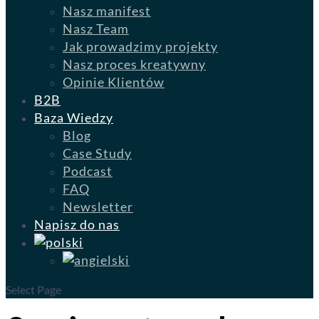
Nasz manifest
Nasz Team
Jak prowadzimy projekty
Nasz proces kreatywny
Opinie Klientów
B2B
Baza Wiedzy
Blog
Case Study
Podcast
FAQ
Newsletter
Napisz do nas
Select Page