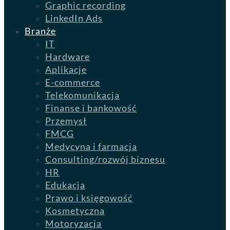
Graphic recording
LinkedIn Ads
Branże
IT
Hardware
Aplikacje
E-commerce
Telekomunikacja
Finanse i bankowość
Przemysł
FMCG
Medycyna i farmacja
Consulting/rozwój biznesu
HR
Edukacja
Prawo i księgowość
Kosmetyczna
Motoryzacja