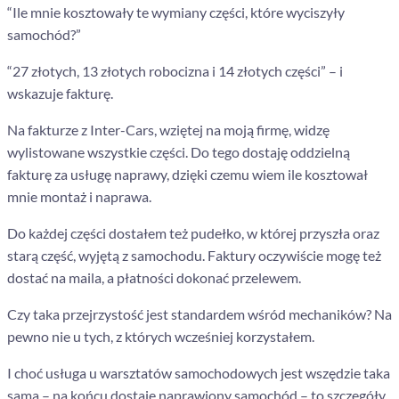
“Ile mnie kosztowały te wymiany części, które wyciszyły
samochód?”
“27 złotych, 13 złotych robocizna i 14 złotych części” – i
wskazuje fakturę.
Na fakturze z Inter-Cars, wziętej na moją firmę, widzę
wylistowane wszystkie części. Do tego dostaję oddzielną
fakturę za usługę naprawy, dzięki czemu wiem ile kosztował
mnie montaż i naprawa.
Do każdej części dostałem też pudełko, w której przyszła oraz
starą część, wyjętą z samochodu. Faktury oczywiście mogę też
dostać na maila, a płatności dokonać przelewem.
Czy taka przejrzystość jest standardem wśród mechaników? Na
pewno nie u tych, z których wcześniej korzystałem.
I choć usługa u warsztatów samochodowych jest wszędzie taka
sama – na końcu dostaję naprawiony samochód – to szczegóły