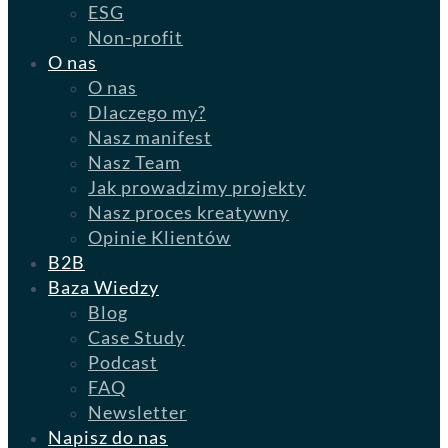
ESG
Non-profit
O nas
O nas
Dlaczego my?
Nasz manifest
Nasz Team
Jak prowadzimy projekty
Nasz proces kreatywny
Opinie Klientów
B2B
Baza Wiedzy
Blog
Case Study
Podcast
FAQ
Newsletter
Napisz do nas