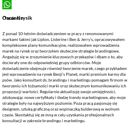
LinkedIn
WhatsApp
Oscar Krysik
O autorze
Z ponad 10-letnim doświadczeniem w pracy z renomowanymi
markami takimi jak Lipton, Listerine i Ben & Jerry’s, opracowywałem
kompleksowe plany komunikacyjne, realizowałem wprowadzenia
marek na rynek oraz tworzyłem skuteczne strategie brandingowe.
Angażuję się w zrozumienie kluczowych przekazów i dbam o to, aby
docierały one do odpowiedniej grupy odbiorców. Moje
doświadczenie obejmuje również tworzenie marek, czego przykładem
jest wprowadzenie na rynek Benji’s Planet, marki premium karmy dla
psów. Jako konsultant ds. brandingu i marketingu pomagam firmom w
tworzeniu ich tożsamości marki oraz skutecznym komunikowaniu ich
propozycji wartości. Regularnie aktualizuję swoje umiejętności,
zdobywając nowe certyfikaty i śledzę trendy marketingowe, aby moje
strategie były na najwyższym poziomie. Poza pracą pasjonuję się
designem, sztuką graficzną oraz wspinaczką bulderową w wolnym
czasie. Skontaktuj się ze mną w celu uzyskania profesjonalnych
konsultacji w zakresie brandingu i marketingu.