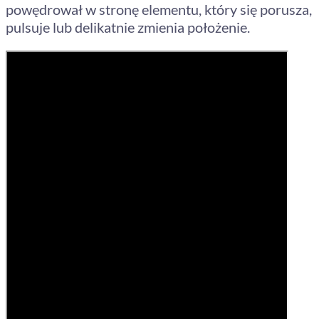
powędrował w stronę elementu, który się porusza,
pulsuje lub delikatnie zmienia położenie.