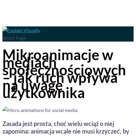
Select Page
Mikroanimacje w
mediach
społecznościowych
– jak ruch wpływa
na uwagę
użytkownika
Zasada jest prosta, choć wielu wciąż o niej
zapomina: animacja wcale nie musi krzyczeć, by