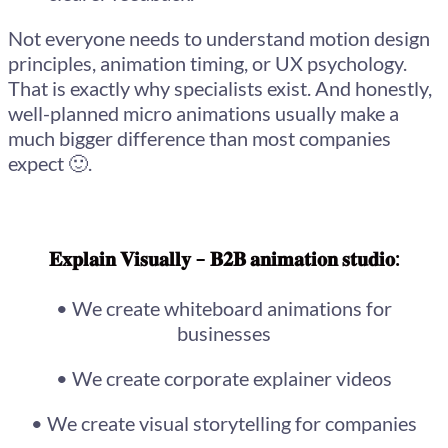
Not everyone needs to understand motion design
principles, animation timing, or UX psychology.
That is exactly why specialists exist. And honestly,
well-planned micro animations usually make a
much bigger difference than most companies
expect 🙂.
𝐄𝐱𝐩𝐥𝐚𝐢𝐧 𝐕𝐢𝐬𝐮𝐚𝐥𝐥𝐲 – 𝐁𝟐𝐁 𝐚𝐧𝐢𝐦𝐚𝐭𝐢𝐨𝐧 𝐬𝐭𝐮𝐝𝐢𝐨:
• We create whiteboard animations for
businesses
• We create corporate explainer videos
• We create visual storytelling for companies