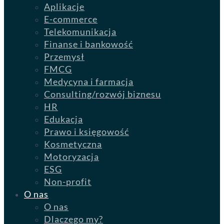
Aplikacje
E-commerce
Telekomunikacja
Finanse i bankowość
Przemysł
FMCG
Medycyna i farmacja
Consulting/rozwój biznesu
HR
Edukacja
Prawo i księgowość
Kosmetyczna
Motoryzacja
ESG
Non-profit
O nas
O nas
Dlaczego my?