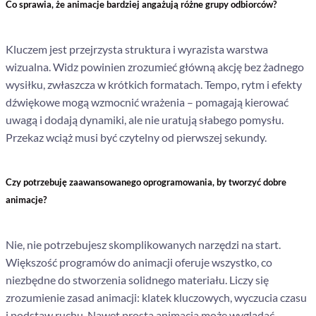
Co sprawia, że animacje bardziej angażują różne grupy odbiorców?
Kluczem jest przejrzysta struktura i wyrazista warstwa
wizualna. Widz powinien zrozumieć główną akcję bez żadnego
wysiłku, zwłaszcza w krótkich formatach. Tempo, rytm i efekty
dźwiękowe mogą wzmocnić wrażenia – pomagają kierować
uwagą i dodają dynamiki, ale nie uratują słabego pomysłu.
Przekaz wciąż musi być czytelny od pierwszej sekundy.
Czy potrzebuję zaawansowanego oprogramowania, by tworzyć dobre
animacje?
Nie, nie potrzebujesz skomplikowanych narzędzi na start.
Większość programów do animacji oferuje wszystko, co
niezbędne do stworzenia solidnego materiału. Liczy się
zrozumienie zasad animacji: klatek kluczowych, wyczucia czasu
i podstaw ruchu. Nawet prosta animacja może wyglądać