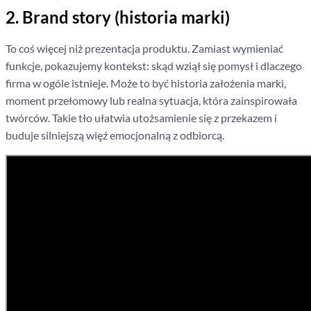
2. Brand story (historia marki)
To coś więcej niż prezentacja produktu. Zamiast wymieniać
funkcje, pokazujemy kontekst: skąd wziął się pomysł i dlaczego
firma w ogóle istnieje. Może to być historia założenia marki,
moment przełomowy lub realna sytuacja, która zainspirowała
twórców. Takie tło ułatwia utożsamienie się z przekazem i
buduje silniejszą więź emocjonalną z odbiorcą.