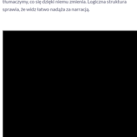
tłumaczymy, co się dzięki niemu zmienia. Logiczna struktura
sprawia, że widz łatwo nadąża za narracją.