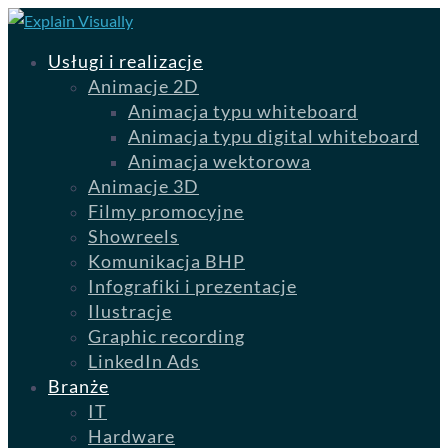
Usługi i realizacje
Animacje 2D
Animacja typu whiteboard
Animacja typu digital whiteboard
Animacja wektorowa
Animacje 3D
Filmy promocyjne
Showreels
Komunikacja BHP
Infografiki i prezentacje
Ilustracje
Graphic recording
LinkedIn Ads
Branże
IT
Hardware