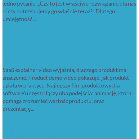
jedno pytanie: „Czy to jest właściwe rozwiązanie dla nas
- i czy potrzebujemy go właśnie teraz?” Dlatego
umiejętność...
Read More
SaaS explainer video czy demo
produktu? Jak najlepiej pokazać sposób
działania oprogramowania?
SaaS explainer video wyjaśnia, dlaczego produkt ma
znaczenie. Product demo video pokazuje, jak produkt
działa w praktyce. Najlepszy film produktowy dla
software’u często łączy oba podejścia: animację, która
pomaga zrozumieć wartość produktu, oraz
prezentację...
Read More
Animacja na landing page – kiedy
zwiększa konwersję i jak dobrze ją