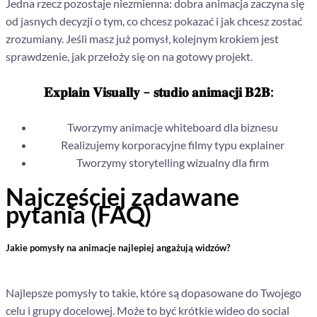
Jedna rzecz pozostaje niezmienna: dobra animacja zaczyna się
od jasnych decyzji o tym, co chcesz pokazać i jak chcesz zostać
zrozumiany. Jeśli masz już pomysł, kolejnym krokiem jest
sprawdzenie, jak przełoży się on na gotowy projekt.
𝐄𝐱𝐩𝐥𝐚𝐢𝐧 𝐕𝐢𝐬𝐮𝐚𝐥𝐥𝐲 – 𝐬𝐭𝐮𝐝𝐢𝐨 𝐚𝐧𝐢𝐦𝐚𝐜𝐣𝐢 𝐁𝟐𝐁:
Tworzymy animacje whiteboard dla biznesu
Realizujemy korporacyjne filmy typu explainer
Tworzymy storytelling wizualny dla firm
Najczęściej zadawane
pytania (FAQ)
Jakie pomysły na animacje najlepiej angażują widzów?
Najlepsze pomysły to takie, które są dopasowane do Twojego
celu i grupy docelowej. Może to być krótkie wideo do social