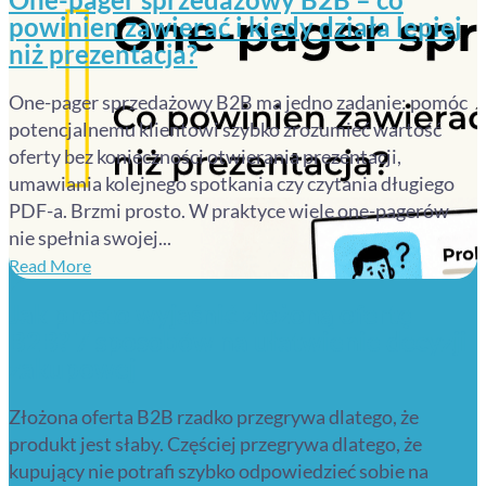
powinien zawierać i kiedy działa lepiej
niż prezentacja?
One-pager sprzedażowy B2B ma jedno zadanie: pomóc
potencjalnemu klientowi szybko zrozumieć wartość
oferty bez konieczności otwierania prezentacji,
umawiania kolejnego spotkania czy czytania długiego
PDF-a. Brzmi prosto. W praktyce wiele one-pagerów
nie spełnia swojej...
Read More
Jak prosto wyjaśnić złożoną ofertę
B2B? 7 sposobów na ułatwienie decyzji
zakupowej
Złożona oferta B2B rzadko przegrywa dlatego, że
produkt jest słaby. Częściej przegrywa dlatego, że
kupujący nie potrafi szybko odpowiedzieć sobie na