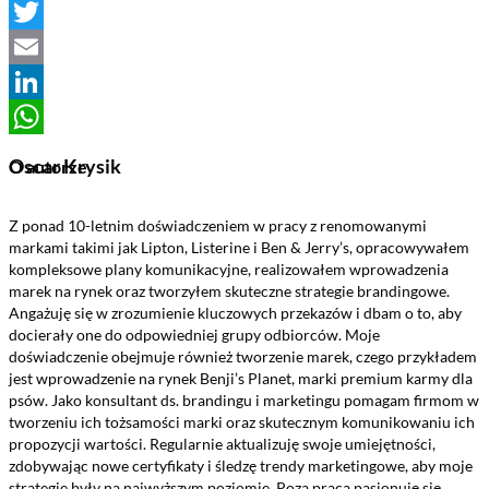
Facebook
Twitter
Email
LinkedIn
WhatsApp
Oscar Krysik
O autorze
Z ponad 10-letnim doświadczeniem w pracy z renomowanymi
markami takimi jak Lipton, Listerine i Ben & Jerry’s, opracowywałem
kompleksowe plany komunikacyjne, realizowałem wprowadzenia
marek na rynek oraz tworzyłem skuteczne strategie brandingowe.
Angażuję się w zrozumienie kluczowych przekazów i dbam o to, aby
docierały one do odpowiedniej grupy odbiorców. Moje
doświadczenie obejmuje również tworzenie marek, czego przykładem
jest wprowadzenie na rynek Benji’s Planet, marki premium karmy dla
psów. Jako konsultant ds. brandingu i marketingu pomagam firmom w
tworzeniu ich tożsamości marki oraz skutecznym komunikowaniu ich
propozycji wartości. Regularnie aktualizuję swoje umiejętności,
zdobywając nowe certyfikaty i śledzę trendy marketingowe, aby moje
strategie były na najwyższym poziomie. Poza pracą pasjonuję się