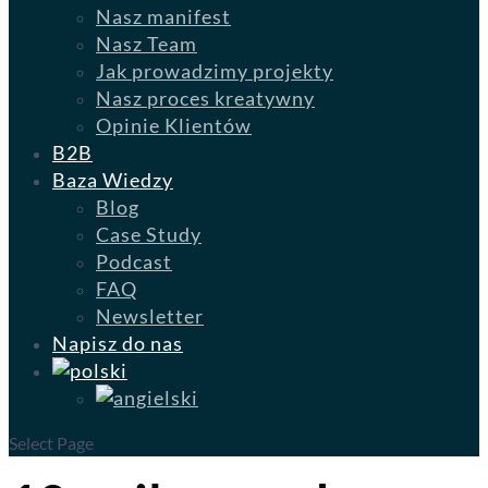
Nasz manifest
Nasz Team
Jak prowadzimy projekty
Nasz proces kreatywny
Opinie Klientów
B2B
Baza Wiedzy
Blog
Case Study
Podcast
FAQ
Newsletter
Napisz do nas
Select Page