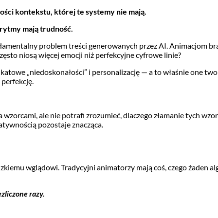
ści kontekstu, której te systemy nie mają.
orytmy mają trudność.
ndamentalny problem treści generowanych przez AI. Animacjom b
ęsto niosą więcej emocji niż perfekcyjne cyfrowe linie?
katowe „niedoskonałości” i personalizację — a to właśnie one twor
 perfekcję.
 wzorcami, ale nie potrafi zrozumieć, dlaczego złamanie tych wzo
atywnością pozostaje znacząca.
ludzkiemu wglądowi. Tradycyjni animatorzy mają coś, czego żaden al
zliczone razy.