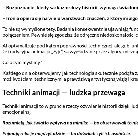
– Rozpoznanie, kiedy sarkazm służy historii, wymaga świadomo
– Ironia opiera się na wielu warstwach znaczeń, z którymi alg
To nie są wymyślone tezy. Badania konsekwentnie ujawniają fu
połączeniem. Pewnie się zgodzisz, że odręczne niedoskonałości cz
AI optymalizuje pod kątem poprawności technicznej, ale gubi uni
że tradycyjna animacja „żyje”, są wygładzane przez algorytmiczną
Co o tym myślimy?
Każdego dnia obserwujemy, jak technologia skutecznie podąża za
możliwościami technicznymi a prawdziwą artystyczną wizją i kre
Techniki animacji — ludzka przewaga
Techniki animacji to w gruncie rzeczy ożywianie historii dzięki 
emocjonalną.
Rozumieją, jak światło wpływa na mimikę — bo obserwowali to nie
Pojmują relacje międzyludzkie — bo doświadczyli ich osobiście.