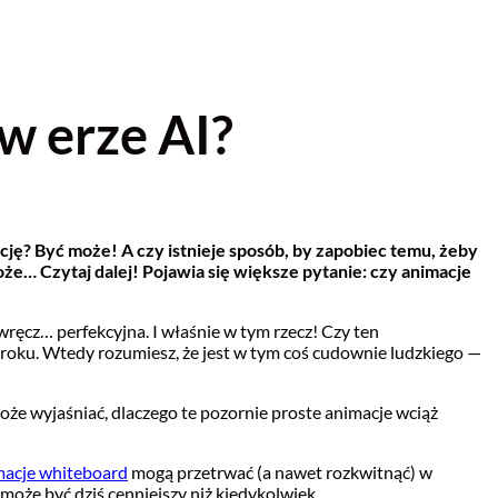
w erze AI?
ę? Być może! A czy istnieje sposób, by zapobiec temu, żeby
 Czytaj dalej! Pojawia się większe pytanie: czy animacje
wręcz… perfekcyjna. I właśnie w tym rzecz! Czy ten
 kroku. Wtedy rozumiesz, że jest w tym coś cudownie ludzkiego —
może wyjaśniać, dlaczego te pozornie proste animacje wciąż
macje whiteboard
mogą przetrwać (a nawet rozkwitnąć) w
oże być dziś cenniejszy niż kiedykolwiek.