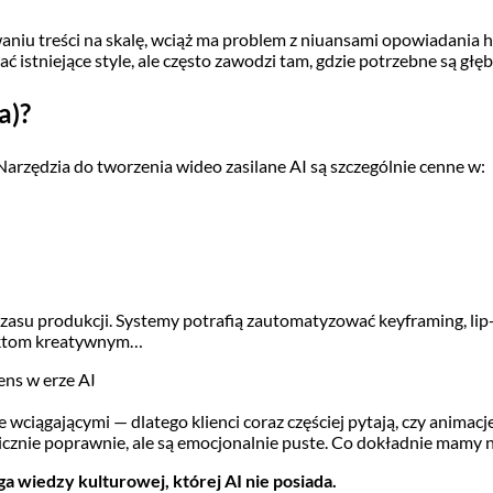
iu treści na skalę, wciąż ma problem z niuansami opowiadania his
 istniejące style, ale często zawodzi tam, gdzie potrzebne są głę
a)?
 Narzędzia do tworzenia wideo zasilane AI są szczególnie cenne w:
czasu produkcji. Systemy potrafią zautomatyzować keyframing, li
spektom kreatywnym…
 wciągającymi — dlatego klienci coraz częściej pytają, czy animacj
cznie poprawnie, ale są emocjonalnie puste. Co dokładnie mamy n
 wiedzy kulturowej, której AI nie posiada.