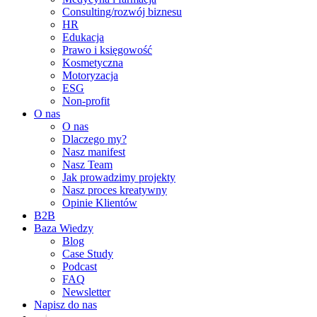
Consulting/rozwój biznesu
HR
Edukacja
Prawo i księgowość
Kosmetyczna
Motoryzacja
ESG
Non-profit
O nas
O nas
Dlaczego my?
Nasz manifest
Nasz Team
Jak prowadzimy projekty
Nasz proces kreatywny
Opinie Klientów
B2B
Baza Wiedzy
Blog
Case Study
Podcast
FAQ
Newsletter
Napisz do nas