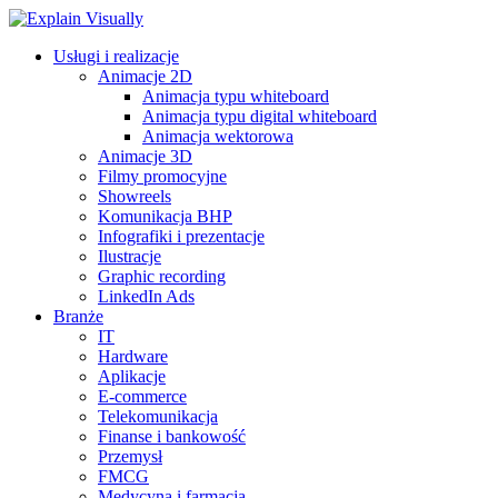
Usługi i realizacje
Animacje 2D
Animacja typu whiteboard
Animacja typu digital whiteboard
Animacja wektorowa
Animacje 3D
Filmy promocyjne
Showreels
Komunikacja BHP
Infografiki i prezentacje
Ilustracje
Graphic recording
LinkedIn Ads
Branże
IT
Hardware
Aplikacje
E-commerce
Telekomunikacja
Finanse i bankowość
Przemysł
FMCG
Medycyna i farmacja