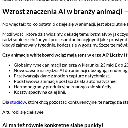
Wzrost znaczenia AI w branży animacji 
No więc tak: to, co ostatnio dzieje się w animacji, jest absolutni
Możliwości, które dziś widzimy, dekadę temu brzmiałyby jak czys
radzi sobie ze złożonymi procesami animacyjnymi jak z prostymi
kiedyś zajmowały tygodnie, kończą się w godziny. Szczerze mówiąc
Czy animacje whiteboard wciąż mają sens w erze AI? Liczby i 
Globalny rynek animacji zmierza w kierunku 23 mld £ do 20
Nowoczesne narzędzia AI do animacji obsługują rendering 
Przetwarzają dane z motion capture natychmiast.
Podstawowa animacja postaci działa automatycznie.
Harmonogramy produkcyjne znacząco się skróciły.
Koszty spadły na całej linii.
Dla
studiów
, które chcą pozostać konkurencyjne, te narzędzia stał
A tu robi się ciekawie:
AI ma też równie konkretne słabe punkty!