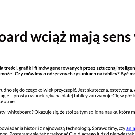
ard wciąż mają sens 
ści, grafik i filmów generowanych przez sztuczną inteligencj
że! Czy mówimy o odręcznych rysunkach na tablicy? Być może…
udno się do czegokolwiek przyczepić. Jest skuteczna, estetyczna, 
agle… prosty rysunek ręką na białej tablicy zatrzymuje Cię w pół
płótnie.
tyl whiteboard? Okazuje się, że stoi za tym solidna nauka, która 
powiadania historii z najnowszą technologią. Sprawdzimy, czy
ani
 Postaramy się też przekonać Cię, dlaczego ludzki pierwiastek m