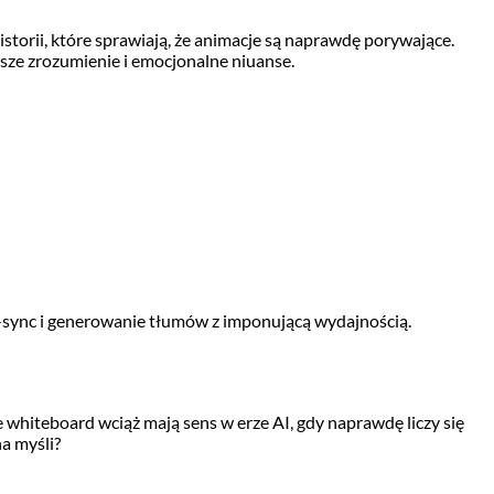
torii, które sprawiają, że animacje są naprawdę porywające.
bsze zrozumienie i emocjonalne niuanse.
p-sync i generowanie tłumów z imponującą wydajnością.
e whiteboard wciąż mają sens w erze AI, gdy naprawdę liczy się
a myśli?