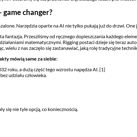
— game changer?
e szalone. Narzędzia oparte na AI nie tylko pukają już do drzwi. One
ta fantazja. Przeszliśmy od ręcznego dopieszczania każdego eleme
 działaniami matematycznymi. Rigging postaci dzieje się teraz au
, wielu z nas zaczęło się zastanawiać, jaką rolę tradycyjne techni
fakty mówią same za siebie:
32 roku, a dużą część tego wzrostu napędza AI. [1]
bez udziału człowieka.
y się nie tyle opcją, co koniecznością.