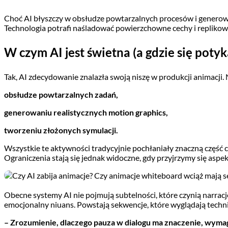
Choć AI błyszczy w obsłudze powtarzalnych procesów i generowan
Technologia potrafi naśladować powierzchowne cechy i replikować
W czym AI jest świetna (a gdzie się potyk
Tak, AI zdecydowanie znalazła swoją niszę w produkcji animacji.
obsłudze powtarzalnych zadań,
generowaniu realistycznych motion graphics,
tworzeniu złożonych symulacji.
Wszystkie te aktywności tradycyjnie pochłaniały znaczną część 
Ograniczenia stają się jednak widoczne, gdy przyjrzymy się a
Obecne systemy AI nie pojmują subtelności, które czynią narracje
emocjonalny niuans. Powstają sekwencje, które wyglądają techni
– Zrozumienie, dlaczego pauza w dialogu ma znaczenie, wymaga