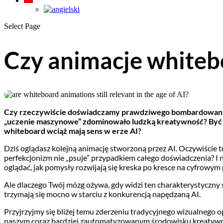
Select Page
Czy animacje whitebo
Czy rzeczywiście doświadczamy prawdziwego bombardowania tre
„uczenie maszynowe” zdominowało ludzką kreatywność? Być mo
whiteboard wciąż mają sens w erze AI?
Dziś oglądasz kolejną animację stworzoną przez AI. Oczywiście tr
perfekcjonizm nie „psuje” przypadkiem całego doświadczenia? I n
oglądać, jak pomysły rozwijają się kreska po kresce na cyfrowym 
Ale dlaczego Twój mózg ożywa, gdy widzi ten charakterystyczny s
trzymają się mocno w starciu z konkurencją napędzaną AI.
Przyjrzyjmy się bliżej temu zderzeniu tradycyjnego wizualnego o
naszym coraz bardziej zautomatyzowanym środowisku kreatywnym.